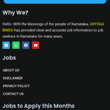
Why We?
Hello: With the blessings of the people of Karnataka,
UDYOGA
BINDU
has provided clear and accurate job information to job
seekers in Karnataka for many years.
T
W
F
Y
e
h
a
o
Jobs
l
a
c
u
e
t
e
t
g
s
b
u
r
a
o
b
ABOUT US
a
p
o
e
m
p
k
DISCLAIMER
PRIVACY POLICY
CONTACT US
Jobs to Apply this Months