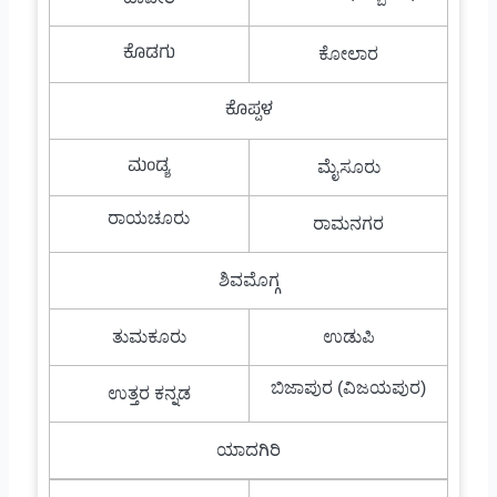
ಕೊಡಗು
ಕೋಲಾರ
ಕೊಪ್ಪಳ
ಮಂಡ್ಯ
ಮೈಸೂರು
ರಾಯಚೂರು
ರಾಮನಗರ
ಶಿವಮೊಗ್ಗ
ತುಮಕೂರು
ಉಡುಪಿ
ಬಿಜಾಪುರ (ವಿಜಯಪುರ)
ಉತ್ತರ ಕನ್ನಡ
ಯಾದಗಿರಿ