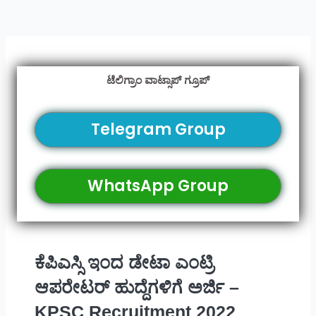
ಟೆಲಿಗ್ರಾಂ ವಾಟ್ಸಾಪ್ ಗ್ರೂಪ್
Telegram Group
WhatsApp Group
ಕೆಪಿಎಸ್ಸಿ ಇಂದ ಡೇಟಾ ಎಂಟ್ರಿ
ಆಪರೇಟರ್ ಹುದ್ದೆಗಳಿಗೆ ಅರ್ಜಿ –
KPSC Recruitment 2022