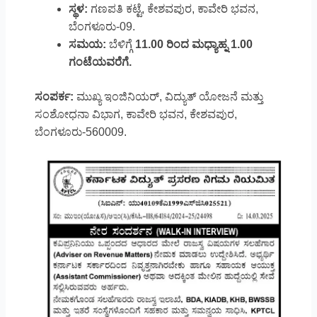
ಸ್ಥಳ:
ಗಣಪತಿ ಕಟ್ಟೆ, ಕೇಶವಪುರ, ಕಾವೇರಿ ಭವನ,
ಬೆಂಗಳೂರು-09.
ಸಮಯ:
ಬೆಳಿಗ್ಗೆ
11.00 ರಿಂದ ಮಧ್ಯಾಹ್ನ 1.00
ಗಂಟೆಯವರೆಗೆ.
ಸಂಪರ್ಕ:
ಮುಖ್ಯ ಇಂಜಿನಿಯರ್, ವಿದ್ಯುತ್ ಯೋಜನೆ ಮತ್ತು
ಸಂಶೋಧನಾ ವಿಭಾಗ, ಕಾವೇರಿ ಭವನ, ಕೇಶವಪುರ,
ಬೆಂಗಳೂರು-560009.