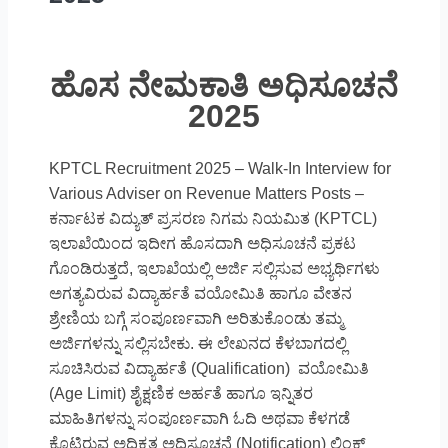
ಹೊಸ ನೇಮಕಾತಿ ಅಧಿಸೂಚನೆ
2025
KPTCL Recruitment 2025 – Walk-In Interview for
Various Adviser on Revenue Matters Posts –
ಕರ್ನಾಟಕ ವಿದ್ಯುತ್ ಪ್ರಸರಣ ನಿಗಮ ನಿಯಮಿತ (KPTCL)
ಇಲಾಖೆಯಿಂದ ಇದೀಗ ಹೊಸದಾಗಿ ಅಧಿಸೂಚನೆ ಪ್ರಕಟ
ಗೊಂಡಿರುತ್ತದೆ, ಇಲಾಖೆಯಲ್ಲಿ ಅರ್ಜಿ ಸಲ್ಲಿಸುವ ಅಭ್ಯರ್ಥಿಗಳು
ಅಗತ್ಯವಿರುವ ವಿದ್ಯಾರ್ಹತೆ ವಯೋಮಿತಿ ಹಾಗೂ ವೇತನ
ಶ್ರೇಣಿಯ ಬಗ್ಗೆ ಸಂಪೂರ್ಣವಾಗಿ ಅರಿತುಕೊಂಡು ತಮ್ಮ
ಅರ್ಜಿಗಳನ್ನು ಸಲ್ಲಿಸಬೇಕು. ಈ ಲೇಖನದ ಕೆಳಬಾಗದಲ್ಲಿ
ಸೂಚಿಸಿರುವ ವಿದ್ಯಾರ್ಹತೆ (Qualification) ವಯೋಮಿತಿ
(Age Limit) ಶೈಕ್ಷಣಿಕ ಅರ್ಹತೆ ಹಾಗೂ ಇನ್ನಿತರ
ಮಾಹಿತಿಗಳನ್ನು ಸಂಪೂರ್ಣವಾಗಿ ಓದಿ ಅಥವಾ ಕೆಳಗಡೆ
ಕೊಟ್ಟಿರುವ ಅಧಿಕೃತ ಅಧಿಸೂಚನೆ (Notification) ಲಿಂಕ್