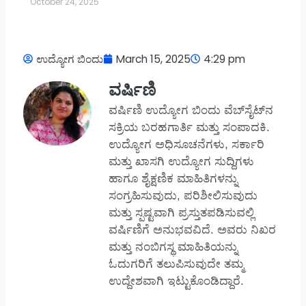
October 24, 2025
ಉದ್ಯೋಗ ಬಿಂದು
March 15, 2025
4:29 pm
ವರ್ಷಿಣಿ
ವರ್ಷಿಣಿ ಉದ್ಯೋಗ ಬಿಂದು ವೆಬ್‌ಸೈಟ್‌ನ
ಸಕ್ರಿಯ ಬರಹಗಾರ್ತಿ ಮತ್ತು ಸಂಪಾದಕಿ.
ಉದ್ಯೋಗ ಅಧಿಸೂಚನೆಗಳು, ಸರ್ಕಾರಿ
ಮತ್ತು ಖಾಸಗಿ ಉದ್ಯೋಗ ಸುದ್ದಿಗಳು
ಹಾಗೂ ಶೈಕ್ಷಣಿಕ ಮಾಹಿತಿಗಳನ್ನು
ಸಂಗ್ರಹಿಸುವುದು, ಪರಿಶೀಲಿಸುವುದು
ಮತ್ತು ಸ್ಪಷ್ಟವಾಗಿ ಪ್ರಸ್ತುತಪಡಿಸುವಲ್ಲಿ
ವರ್ಷಿಣಿಗೆ ಅನುಭವವಿದೆ. ಅವರು ನಿಖರ
ಮತ್ತು ನಂಬಿಗಸ್ಥ ಮಾಹಿತಿಯನ್ನು
ಓದುಗರಿಗೆ ತಲುಪಿಸುವುದೇ ತಮ್ಮ
ಉದ್ದೇಶವಾಗಿ ಇಟ್ಟುಕೊಂಡಿದ್ದಾರೆ.