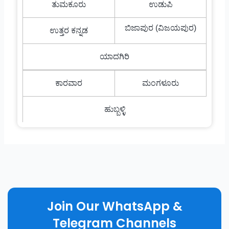
ತುಮಕೂರು
ಉಡುಪಿ
ಬಿಜಾಪುರ (ವಿಜಯಪುರ)
ಉತ್ತರ ಕನ್ನಡ
ಯಾದಗಿರಿ
ಕಾರವಾರ
ಮಂಗಳೂರು
ಹುಬ್ಬಳ್ಳಿ
Join Our WhatsApp &
Telegram Channels