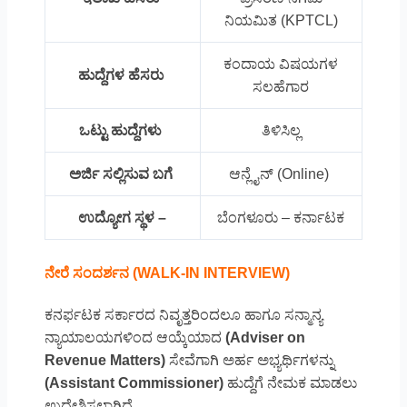
ನಿಯಮಿತ (KPTCL)
ಕಂದಾಯ ವಿಷಯಗಳ
ಹುದ್ದೆಗಳ ಹೆಸರು
ಸಲಹೆಗಾರ
ಒಟ್ಟು ಹುದ್ದೆಗಳು
ತಿಳಿಸಿಲ್ಲ
ಅರ್ಜಿ ಸಲ್ಲಿಸುವ ಬಗೆ
ಆನ್ಲೈನ್ (Online)
ಉದ್ಯೋಗ ಸ್ಥಳ –
ಬೆಂಗಳೂರು – ಕರ್ನಾಟಕ
ನೇರೆ ಸಂದರ್ಶನ (WALK-IN INTERVIEW)
ಕನರ್ಫಟಕ ಸರ್ಕಾರದ ನಿವೃತ್ತರಿಂದಲೂ ಹಾಗೂ ಸನ್ಮಾನ್ಯ
ನ್ಯಾಯಾಲಯಗಳಿಂದ ಆಯ್ಕೆಯಾದ
(Adviser on
Revenue Matters)
ಸೇವೆಗಾಗಿ ಅರ್ಹ ಅಭ್ಯರ್ಥಿಗಳನ್ನು
(Assistant Commissioner)
ಹುದ್ದೆಗೆ ನೇಮಕ ಮಾಡಲು
ಉದ್ದೇಶಿಸಲಾಗಿದೆ.