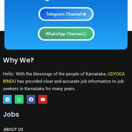
Telegram Channel
WhatsApp Channel
Why We?
Hello: With the blessings of the people of Karnataka,
UDYOGA
BINDU
has provided clear and accurate job information to job
seekers in Karnataka for many years.
T
W
F
Y
e
h
a
o
Jobs
l
a
c
u
e
t
e
t
g
s
b
u
r
a
o
b
ABOUT US