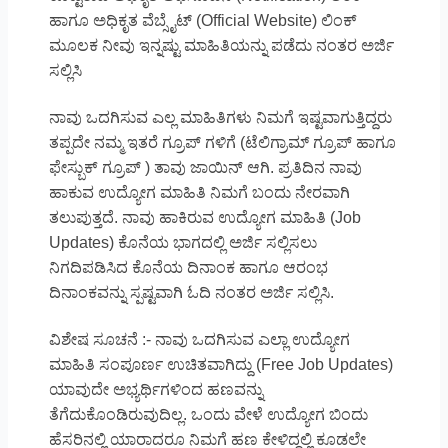
ಹಾಗೂ ಅಧಿಕೃತ ವೆಬ್ಸೈಟ್ (Official Website) ಲಿಂಕ್
ಮೂಲಕ ನೀವು ಇನ್ನಷ್ಟು ಮಾಹಿತಿಯನ್ನು ಪಡೆದು ನಂತರ ಅರ್ಜಿ
ಸಲ್ಲಿಸಿ
ನಾವು ಒದಗಿಸುವ ಎಲ್ಲ ಮಾಹಿತಿಗಳು ನಿಮಗೆ ಇಷ್ಟವಾಗುತ್ತಿದ್ದರು
ತಪ್ಪದೇ ನಮ್ಮ ಇತರೆ ಗ್ರೂಪ್ ಗಳಿಗೆ (ಟೆಲಿಗ್ರಾಮ್ ಗ್ರೂಪ್ ಹಾಗೂ
ಫೇಸ್ಬುಕ್ ಗ್ರೂಪ್ ) ತಾವು ಜಾಯಿನ್ ಆಗಿ. ಪ್ರತಿದಿನ ನಾವು
ಹಾಕುವ ಉದ್ಯೋಗ ಮಾಹಿತಿ ನಿಮಗೆ ಬಂದು ನೇರವಾಗಿ
ತಲುಪುತ್ತದೆ. ನಾವು ಹಾಕಿರುವ ಉದ್ಯೋಗ ಮಾಹಿತಿ (Job
Updates) ಕೊನೆಯ ಭಾಗದಲ್ಲಿ ಅರ್ಜಿ ಸಲ್ಲಿಸಲು
ನಿಗದಿಪಡಿಸಿದ ಕೊನೆಯ ದಿನಾಂಕ ಹಾಗೂ ಆರಂಭ
ದಿನಾಂಕವನ್ನು ಸ್ಪಷ್ಟವಾಗಿ ಓದಿ ನಂತರ ಅರ್ಜಿ ಸಲ್ಲಿಸಿ.
ವಿಶೇಷ ಸೂಚನೆ :- ನಾವು ಒದಗಿಸುವ ಎಲ್ಲಾ ಉದ್ಯೋಗ
ಮಾಹಿತಿ ಸಂಪೂರ್ಣ ಉಚಿತವಾಗಿದ್ದು (Free Job Updates)
ಯಾವುದೇ ಅಭ್ಯರ್ಥಿಗಳಿಂದ ಹಣವನ್ನು
ತೆಗೆದುಕೊಂಡಿರುವುದಿಲ್ಲ. ಒಂದು ವೇಳೆ ಉದ್ಯೋಗ ಬಿಂದು
ಹೆಸರಿನಲ್ಲಿ ಯಾರಾದರೂ ನಿಮಗೆ ಹಣ ಕೇಳಿದ್ದಲ್ಲಿ ಕೂಡಲೇ