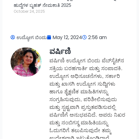
ಹುದ್ದೆಗಳ ಬೃಹತ್ ನೇಮಕಾತಿ 2025
October 24, 2025
ಉದ್ಯೋಗ ಬಿಂದು
May 12, 2024
2:56 am
ವರ್ಷಿಣಿ
ವರ್ಷಿಣಿ ಉದ್ಯೋಗ ಬಿಂದು ವೆಬ್‌ಸೈಟ್‌ನ
ಸಕ್ರಿಯ ಬರಹಗಾರ್ತಿ ಮತ್ತು ಸಂಪಾದಕಿ.
ಉದ್ಯೋಗ ಅಧಿಸೂಚನೆಗಳು, ಸರ್ಕಾರಿ
ಮತ್ತು ಖಾಸಗಿ ಉದ್ಯೋಗ ಸುದ್ದಿಗಳು
ಹಾಗೂ ಶೈಕ್ಷಣಿಕ ಮಾಹಿತಿಗಳನ್ನು
ಸಂಗ್ರಹಿಸುವುದು, ಪರಿಶೀಲಿಸುವುದು
ಮತ್ತು ಸ್ಪಷ್ಟವಾಗಿ ಪ್ರಸ್ತುತಪಡಿಸುವಲ್ಲಿ
ವರ್ಷಿಣಿಗೆ ಅನುಭವವಿದೆ. ಅವರು ನಿಖರ
ಮತ್ತು ನಂಬಿಗಸ್ಥ ಮಾಹಿತಿಯನ್ನು
ಓದುಗರಿಗೆ ತಲುಪಿಸುವುದೇ ತಮ್ಮ
ಉದ್ದೇಶವಾಗಿ ಇಟ್ಟುಕೊಂಡಿದ್ದಾರೆ.