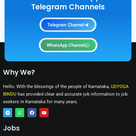
Telegram Channels
Telegram Channel
WhatsApp Channel
Why We?
Hello: With the blessings of the people of Karnataka,
UDYOGA
BINDU
has provided clear and accurate job information to job
seekers in Karnataka for many years.
T
W
F
Y
e
h
a
o
Jobs
l
a
c
u
e
t
e
t