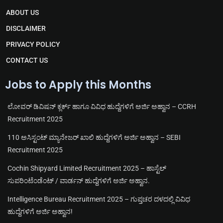
g
s
b
u
r
a
o
b
ABOUT US
a
p
o
e
m
p
k
DISCLAIMER
PRIVACY POLICY
CONTACT US
Jobs to Apply this Months
ಲೋವರ್ ಡಿವಿಷನ್ ಕ್ಲರ್ಕ್ ಹಾಗೂ ವಿವಿಧ ಹುದ್ದೆಗಳಿಗೆ ಅರ್ಜಿ ಅಹ್ವಾನ – CCRH
Recruitment 2025
110 ಅಸಿಸ್ಟಂಟ್ ಮ್ಯಾನೇಜರ್ ಖಾಲಿ ಹುದ್ದೆಗಳಿಗೆ ಅರ್ಜಿ ಅಹ್ವಾನ – SEBI
Recruitment 2025
Cochin Shipyard Limited Recruitment 2025 – ಹಾಸ್ಟೆಲ್
ಸುಪರಿಂಟೆಂಡೆಂಟ್ / ವಾರ್ಡನ್ ಹುದ್ದೆಗಳಿಗೆ ಅರ್ಜಿ ಅಹ್ವಾನ.
Intelligence Bureau Recruitment 2025 – ಗುಪ್ತಚರ ದಳದಲ್ಲಿ ವಿವಿಧ
ಹುದ್ದೆಗಳಿಗೆ ಅರ್ಜಿ ಅಹ್ವಾನ!