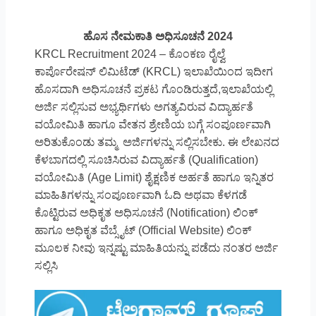
ಹೊಸ ನೇಮಕಾತಿ ಅಧಿಸೂಚನೆ 2024
KRCL Recruitment 2024 – ಕೊಂಕಣ ರೈಲ್ವೆ
ಕಾರ್ಪೊರೇಷನ್ ಲಿಮಿಟೆಡ್ (KRCL) ಇಲಾಖೆಯಿಂದ ಇದೀಗ
ಹೊಸದಾಗಿ ಅಧಿಸೂಚನೆ ಪ್ರಕಟ ಗೊಂಡಿರುತ್ತದೆ,ಇಲಾಖೆಯಲ್ಲಿ
ಅರ್ಜಿ ಸಲ್ಲಿಸುವ ಅಭ್ಯರ್ಥಿಗಳು ಅಗತ್ಯವಿರುವ ವಿದ್ಯಾರ್ಹತೆ
ವಯೋಮಿತಿ ಹಾಗೂ ವೇತನ ಶ್ರೇಣಿಯ ಬಗ್ಗೆ ಸಂಪೂರ್ಣವಾಗಿ
ಅರಿತುಕೊಂಡು ತಮ್ಮ ಅರ್ಜಿಗಳನ್ನು ಸಲ್ಲಿಸಬೇಕು. ಈ ಲೇಖನದ
ಕೆಳಬಾಗದಲ್ಲಿ ಸೂಚಿಸಿರುವ ವಿದ್ಯಾರ್ಹತೆ (Qualification)
ವಯೋಮಿತಿ (Age Limit) ಶೈಕ್ಷಣಿಕ ಅರ್ಹತೆ ಹಾಗೂ ಇನ್ನಿತರ
ಮಾಹಿತಿಗಳನ್ನು ಸಂಪೂರ್ಣವಾಗಿ ಓದಿ ಅಥವಾ ಕೆಳಗಡೆ
ಕೊಟ್ಟಿರುವ ಅಧಿಕೃತ ಅಧಿಸೂಚನೆ (Notification) ಲಿಂಕ್
ಹಾಗೂ ಅಧಿಕೃತ ವೆಬ್ಸೈಟ್ (Official Website) ಲಿಂಕ್
ಮೂಲಕ ನೀವು ಇನ್ನಷ್ಟು ಮಾಹಿತಿಯನ್ನು ಪಡೆದು ನಂತರ ಅರ್ಜಿ
ಸಲ್ಲಿಸಿ