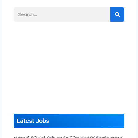
Search
Latest Jobs
ಲೋವರ್ ಡಿವಿಷನ್ ಕ್ಲರ್ಕ್ ಹಾಗೂ ವಿವಿಧ ಹುದ್ದೆಗಳಿಗೆ ಅರ್ಜಿ ಅಹ್ವಾನ