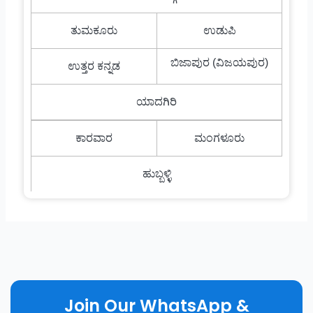
ತುಮಕೂರು
ಉಡುಪಿ
ಬಿಜಾಪುರ (ವಿಜಯಪುರ)
ಉತ್ತರ ಕನ್ನಡ
ಯಾದಗಿರಿ
ಕಾರವಾರ
ಮಂಗಳೂರು
ಹುಬ್ಬಳ್ಳಿ
Join Our WhatsApp &