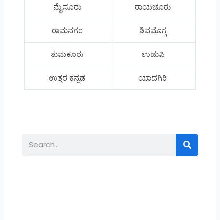
ಮೈಸೂರು
ರಾಯಚೂರು
ರಾಮನಗರ
ಶಿವಮೊಗ್ಗ
ತುಮಕೂರು
ಉಡುಪಿ
ಉತ್ತರ ಕನ್ನಡ
ಯಾದಗಿರಿ
Search