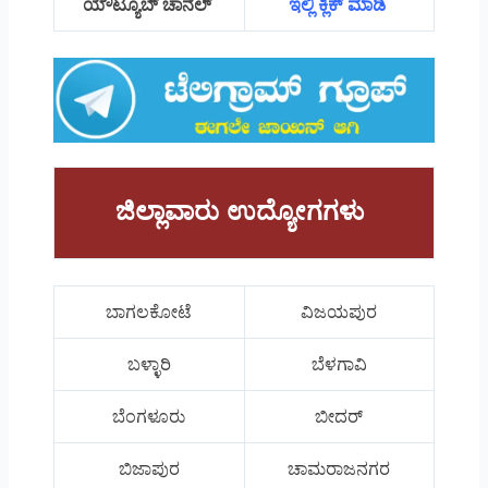
ಯೌಟ್ಯೂಬ್ ಚಾನೆಲ್
ಇಲ್ಲಿ ಕ್ಲಿಕ್ ಮಾಡಿ
ಜಿಲ್ಲಾವಾರು ಉದ್ಯೋಗಗಳು
ಬಾಗಲಕೋಟೆ
ವಿಜಯಪುರ
ಬಳ್ಳಾರಿ
ಬೆಳಗಾವಿ
ಬೆಂಗಳೂರು
ಬೀದರ್
ಬಿಜಾಪುರ
ಚಾಮರಾಜನಗರ