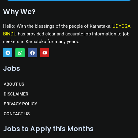
Why We?
Hello: With the blessings of the people of Karnataka,
UDYOGA
BINDU
has provided clear and accurate job information to job
seekers in Karnataka for many years.
T
W
F
Y
e
h
a
o
Jobs
l
a
c
u
e
t
e
t
g
s
b
u
r
a
o
b
ABOUT US
a
p
o
e
m
p
k
DISCLAIMER
PRIVACY POLICY
CONTACT US
Jobs to Apply this Months