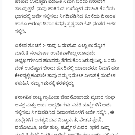
ಹಾಕುವ ಉದ್ಯೋಗ ಮಾಹಿತಿ ನಿಮಗೆ ಬಂದು ನೇರವಾಗಿ
ತಲುಪುತ್ತದೆ. ನಾವು ಹಾಕಿರುವ ಉದ್ಯೋಗ ಮಾಹಿತಿ ಕೊನೆಯ
ಭಾಗದಲ್ಲಿ ಅರ್ಜಿ ಸಲ್ಲಿಸಲು ನಿಗದಿಪಡಿಸಿದ ಕೊನೆಯ ದಿನಾಂಕ
ಹಾಗೂ ಆರಂಭ ದಿನಾಂಕವನ್ನು ಸ್ಪಷ್ಟವಾಗಿ ಓದಿ ನಂತರ ಅರ್ಜಿ
ಸಲ್ಲಿಸಿ.
ವಿಶೇಷ ಸೂಚನೆ :- ನಾವು ಒದಗಿಸುವ ಎಲ್ಲಾ ಉದ್ಯೋಗ
ಮಾಹಿತಿ ಸಂಪೂರ್ಣ ಉಚಿತವಾಗಿದ್ದು ಯಾವುದೇ
ಅಭ್ಯರ್ಥಿಗಳಿಂದ ಹಣವನ್ನು ತೆಗೆದುಕೊಂಡಿರುವುದಿಲ್ಲ. ಒಂದು
ವೇಳೆ ಉದ್ಯೋಗ ಬಿಂದು ಹೆಸರಿನಲ್ಲಿ ಯಾರಾದರೂ ನಿಮಗೆ ಹಣ
ಕೇಳಿದ್ದಲ್ಲಿ ಕೂಡಲೇ ತಾವು ನಮ್ಮ ಇಮೇಲ್ ವಿಳಾಸಕ್ಕೆ ಸಂದೇಶ
ಕಳುಹಿಸಿ ನಮ್ಮ ಗಮನಕ್ಕೆ ತರತಕ್ಕದ್ದು.
ಕರ್ನಾಟಕ ರಾಜ್ಯ ಗ್ರಾಮೀಣ ಜೀವನೋಪಾಯ ಪ್ರಚಾರ ಸಂಘ
ಆಸಕ್ತ ಮತ್ತು ಅರ್ಹ ಅಭ್ಯರ್ಥಿಗಳು ಸದರಿ ಹುದ್ದೆಗಳಿಗೆ ಅರ್ಜಿ
ಸಲ್ಲಿಸಲು ನಿಗದಿಪಡಿಸಿದ ದಿನಾಂಕದೊಳಗೆ ಅರ್ಜಿ ಸಲ್ಲಿಸಿ , ಈ
ಹುದ್ದೆಗಳಿಗೆ ಅಗತ್ಯವಿರುವ ವಿದ್ಯಾರ್ಹತೆ, ವೇತನ ಶ್ರೇಣಿ,
ವಯೋಮಿತಿ, ಅರ್ಜಿ ಶುಲ್ಕ, ಹುದ್ದೆಗಳ ವಿವರ, ಇತರೆ ಎಲ್ಲಾ
ಮಾಹಿತಿ ಕೆಳಗೆ ವಿವರಿಸಲಾಗಿದೆ, ಅಭ್ಯರ್ಥಿಗಳು ಅರ್ಜಿ ಸಲ್ಲಿಸುವ