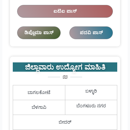
ಐಟಿಐ ಪಾಸ್
ಡಿಪ್ಲೊಮಾ ಪಾಸ್
ಪದವಿ ಪಾಸ್
ಜಿಲ್ಲಾವಾರು ಉದ್ಯೋಗ ಮಾಹಿತಿ
ಬಳ್ಳಾರಿ
ಬಾಗಲಕೋಟೆ
ಬೆಂಗಳೂರು ನಗರ
ಬೆಳಗಾವಿ
ಬೀದರ್