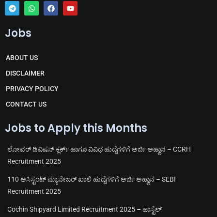
T
W
F
Y
e
h
a
o
Jobs
l
a
c
u
e
t
e
t
g
s
b
u
r
a
o
b
ABOUT US
a
p
o
e
m
p
k
DISCLAIMER
PRIVACY POLICY
CONTACT US
Jobs to Apply this Months
ಲೋವರ್ ಡಿವಿಷನ್ ಕ್ಲರ್ಕ್ ಹಾಗೂ ವಿವಿಧ ಹುದ್ದೆಗಳಿಗೆ ಅರ್ಜಿ ಅಹ್ವಾನ – CCRH
Recruitment 2025
110 ಅಸಿಸ್ಟಂಟ್ ಮ್ಯಾನೇಜರ್ ಖಾಲಿ ಹುದ್ದೆಗಳಿಗೆ ಅರ್ಜಿ ಅಹ್ವಾನ – SEBI
Recruitment 2025
Cochin Shipyard Limited Recruitment 2025 – ಹಾಸ್ಟೆಲ್