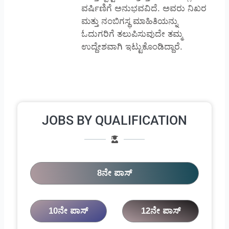
ವರ್ಷಿಣಿಗೆ ಅನುಭವವಿದೆ. ಅವರು ನಿಖರ
ಮತ್ತು ನಂಬಿಗಸ್ಥ ಮಾಹಿತಿಯನ್ನು
ಓದುಗರಿಗೆ ತಲುಪಿಸುವುದೇ ತಮ್ಮ
ಉದ್ದೇಶವಾಗಿ ಇಟ್ಟುಕೊಂಡಿದ್ದಾರೆ.
JOBS BY QUALIFICATION
8ನೇ ಪಾಸ್
10ನೇ ಪಾಸ್
12ನೇ ಪಾಸ್