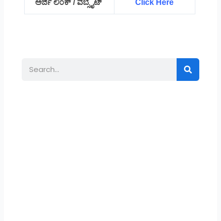
ಅರ್ಜಿ ಲಿಂಕ್ / ವೆಬ್ಸೈಟ್
Click Here
Search