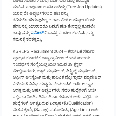
ವಿಶೇಷ ಸೂಚನೆ :- ನಾವು ಒದಗಿಸುವ ಎಲ್ಲಾ ಉದ್ಯೋಗ
ಮಾಹಿತಿ ಸಂಪೂರ್ಣ ಉಚಿತವಾಗಿದ್ದು (Free Job Updates)
ಯಾವುದೇ ಅಭ್ಯರ್ಥಿಗಳಿಂದ ಹಣವನ್ನು
ತೆಗೆದುಕೊಂಡಿರುವುದಿಲ್ಲ. ಒಂದು ವೇಳೆ ಉದ್ಯೋಗ ಬಿಂದು
ಹೆಸರಿನಲ್ಲಿ ಯಾರಾದರೂ ನಿಮಗೆ ಹಣ ಕೇಳಿದ್ದಲ್ಲಿ ಕೂಡಲೇ
ತಾವು ನಮ್ಮ
ಇಮೇಲ್
ವಿಳಾಸಕ್ಕೆ ಸಂದೇಶ ಕಳುಹಿಸಿ ನಮ್ಮ
ಗಮನಕ್ಕೆ ತರತಕ್ಕದ್ದು.
KSRLPS Recruitment 2024 – ಕರ್ನಾಟಕ ಸರ್ಕಾರ
ಸ್ವಾಮ್ಯದ ಕರ್ನಾಟಕ ರಾಜ್ಯ ಗ್ರಾಮೀಣ ಜೀವನೋಪಾಯ
ಸಂವರ್ಧನ ಸಂಸ್ಥೆಯಲ್ಲಿ ಖಾಲಿ ಇರುವ 39 ಕ್ಲಸ್ಟರ್
ಮೇಲ್ವಿಚಾರಕರು, ಬ್ಲಾಕ್ ಮ್ಯಾನೇಜರ್, ಡಿಸ್ಟ್ರಿಕ್ಟ್ ಮ್ಯಾನೇಜರ್ ,
ಆಫೀಸ್ ಅಸಿಸ್ಟೆಂಟ್ ಮತ್ತು ತಾಲೂಕ ಪ್ರೋಗ್ರಾಮ್ ಮ್ಯಾನೇಜರ್
ಸೇರಿದಂತೆ ವಿವಿಧ ಹುದ್ದೆಗಳ ನೇಮಕಾತಿಗೆ ಅರ್ಜಿ ಆಹ್ವಾನ.
ಆಸಕ್ತ ಮತ್ತು ಅರ್ಹ ಅಭ್ಯರ್ಥಿಗಳು ಸದರಿ ಹುದ್ದೆಗಳಿಗೆ ಅರ್ಜಿ
ಸಲ್ಲಿಸಲು ನಿಗದಿಪಡಿಸಿದ ದಿನಾಂಕದೊಳಗೆ ಅರ್ಜಿ ಸಲ್ಲಿಸಿ , ಈ
ಹುದ್ದೆಗಳಿಗೆ ಅಗತ್ಯವಿರುವ ವಿದ್ಯಾರ್ಹತೆ,(Qualification)
ವೇತನ ಶ್ರೇಣಿ, (Salary) ವಯೋಮಿತಿ, (Age Limit) ಅರ್ಜಿ