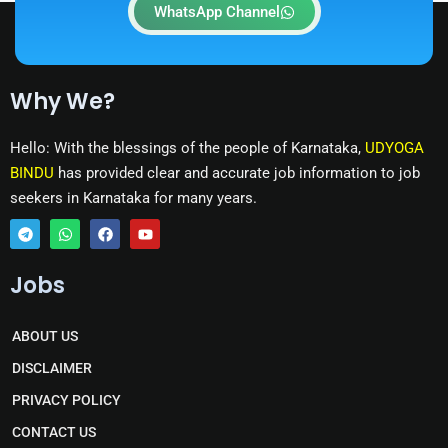
WhatsApp Channel
Why We?
Hello: With the blessings of the people of Karnataka,
UDYOGA
BINDU
has provided clear and accurate job information to job
seekers in Karnataka for many years.
T
W
F
Y
e
h
a
o
Jobs
l
a
c
u
e
t
e
t
g
s
b
u
r
a
o
b
ABOUT US
a
p
o
e
m
p
k
DISCLAIMER
PRIVACY POLICY
CONTACT US