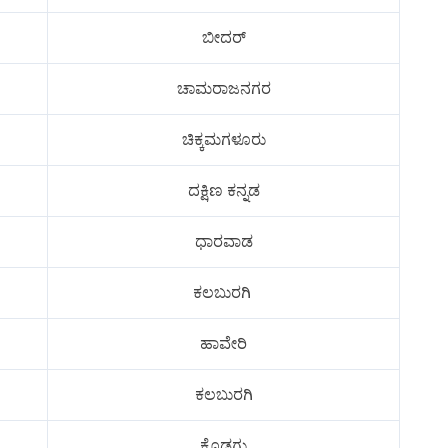
ಬೀದರ್
ಚಾಮರಾಜನಗರ
ಚಿಕ್ಕಮಗಳೂರು
ದಕ್ಷಿಣ ಕನ್ನಡ
ಧಾರವಾಡ
ಕಲಬುರಗಿ
ಹಾವೇರಿ
ಕಲಬುರಗಿ
ಕೊಡಗು