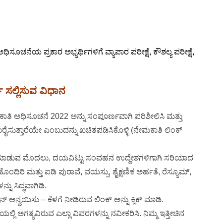
ಿಸೂಚನೆಯ ಪ್ರಕಾರ ಅಭ್ಯರ್ಥಿಗಳಿಗೆ ವ್ಯಾಪಾರ ಪರೀಕ್ಷೆ, ಕೌಶಲ್ಯ ಪರೀಕ್ಷೆ,
ಿ ಸಲ್ಲಿಸುವ ವಿಧಾನ
 ಅಧಿಸೂಚನೆ 2022 ಅನ್ನು ಸಂಪೂರ್ಣವಾಗಿ ಪರಿಶೀಲಿಸಿ ಮತ್ತು
ಸುತ್ತಾರೆಯೇ ಎಂಬುದನ್ನು ಖಚಿತಪಡಿಸಿಕೊಳ್ಳಿ (ನೇಮಕಾತಿ ಲಿಂಕ್
್ತಿ ಮಾಡುವ ಮೊದಲು, ದಯವಿಟ್ಟು ಸಂವಹನ ಉದ್ದೇಶಗಳಿಗಾಗಿ ಸರಿಯಾದ
ಂದಿರಿ ಮತ್ತು ಐಡಿ ಪುರಾವೆ, ವಯಸ್ಸು, ಶೈಕ್ಷಣಿಕ ಅರ್ಹತೆ, ರೆಸ್ಯೂಮ್,
ು ಸಿದ್ಧವಾಗಿಡಿ.
್ ಅನ್ವಯಿಸು – ಕೆಳಗೆ ನೀಡಿರುವ ಲಿಂಕ್ ಅನ್ನು ಕ್ಲಿಕ್ ಮಾಡಿ.
ಿ ಅಗತ್ಯವಿರುವ ಎಲ್ಲಾ ವಿವರಗಳನ್ನು ನವೀಕರಿಸಿ. ನಿಮ್ಮ ಇತ್ತೀಚಿನ