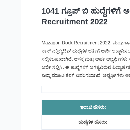
1041 ಗ್ರೂಪ್ ಬಿ ಹುದ್ದೆಗಳಿಗ
Recruitment 2022
Mazagon Dock Recruitment 2022: ಮಝಗಾನ್ ಡಾಕ್‌ ಶ
ನಾನ್​ ಎಕ್ಸಿಕ್ಯುಟಿವ್​ ಹುದ್ದೆಗಳ ಭರ್ತಿಗೆ ಅರ್ಜಿ ಆಹ್ವಾ
ಸಲ್ಲಿಸಬಹುದಾಗಿದೆ. ಆಸಕ್ತ ಮತ್ತು ಅರ್ಹ ಅಭ್ಯರ್ಥಿಗಳು 
ಅರ್ಜಿ ಸಲ್ಲಿಸಿ , ಈ ಹುದ್ದೆಗಳಿಗೆ ಅಗತ್ಯವಿರುವ ವಿದ್ಯಾರ
ಎಲ್ಲಾ ಮಾಹಿತಿ ಕೆಳಗೆ ವಿವರಿಸಲಾಗಿದೆ, ಅಭ್ಯರ್ಥಿಗಳು ಅ
ಇಲಾಖೆ ಹೆಸರು:
ಹುದ್ದೆಗಳ ಹೆಸರು: