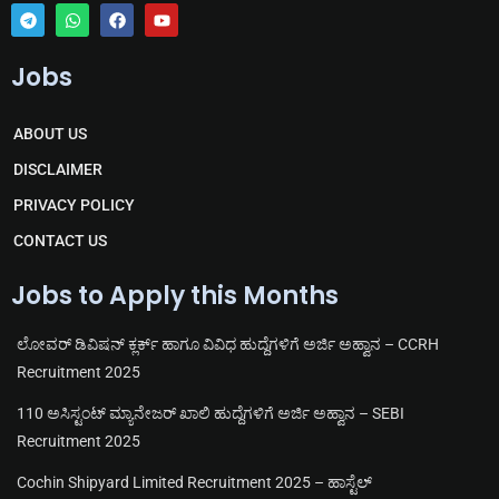
T
W
F
Y
e
h
a
o
Jobs
l
a
c
u
e
t
e
t
g
s
b
u
r
a
o
b
ABOUT US
a
p
o
e
m
p
k
DISCLAIMER
PRIVACY POLICY
CONTACT US
Jobs to Apply this Months
ಲೋವರ್ ಡಿವಿಷನ್ ಕ್ಲರ್ಕ್ ಹಾಗೂ ವಿವಿಧ ಹುದ್ದೆಗಳಿಗೆ ಅರ್ಜಿ ಅಹ್ವಾನ – CCRH
Recruitment 2025
110 ಅಸಿಸ್ಟಂಟ್ ಮ್ಯಾನೇಜರ್ ಖಾಲಿ ಹುದ್ದೆಗಳಿಗೆ ಅರ್ಜಿ ಅಹ್ವಾನ – SEBI
Recruitment 2025
Cochin Shipyard Limited Recruitment 2025 – ಹಾಸ್ಟೆಲ್