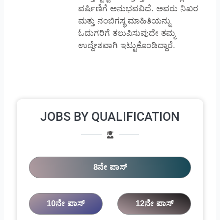
ವರ್ಷಿಣಿಗೆ ಅನುಭವವಿದೆ. ಅವರು ನಿಖರ
ಮತ್ತು ನಂಬಿಗಸ್ಥ ಮಾಹಿತಿಯನ್ನು
ಓದುಗರಿಗೆ ತಲುಪಿಸುವುದೇ ತಮ್ಮ
ಉದ್ದೇಶವಾಗಿ ಇಟ್ಟುಕೊಂಡಿದ್ದಾರೆ.
JOBS BY QUALIFICATION
8ನೇ ಪಾಸ್
10ನೇ ಪಾಸ್
12ನೇ ಪಾಸ್