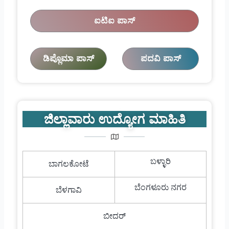
ಐಟಿಐ ಪಾಸ್
ಡಿಪ್ಲೊಮಾ ಪಾಸ್
ಪದವಿ ಪಾಸ್
ಜಿಲ್ಲಾವಾರು ಉದ್ಯೋಗ ಮಾಹಿತಿ
ಬಳ್ಳಾರಿ
ಬಾಗಲಕೋಟೆ
ಬೆಂಗಳೂರು ನಗರ
ಬೆಳಗಾವಿ
ಬೀದರ್