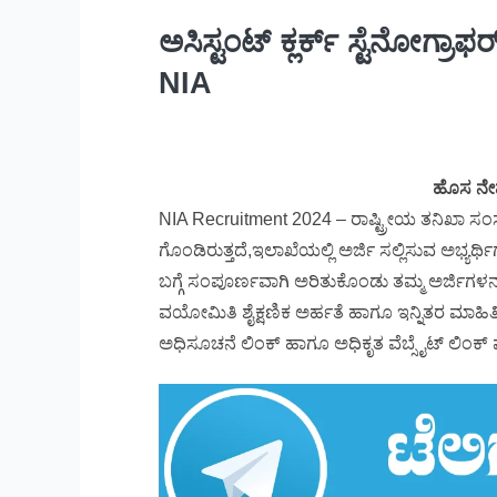
ಅಸಿಸ್ಟಂಟ್ ಕ್ಲರ್ಕ್ ಸ್ಟೆನೋಗ್ರಾಫ
NIA
ಹೊಸ ನೇ
NIA Recruitment 2024 – ರಾಷ್ಟ್ರೀಯ ತನಿಖಾ ಸ
ಗೊಂಡಿರುತ್ತದೆ,ಇಲಾಖೆಯಲ್ಲಿ ಅರ್ಜಿ ಸಲ್ಲಿಸುವ ಅಭ್ಯ
ಬಗ್ಗೆ ಸಂಪೂರ್ಣವಾಗಿ ಅರಿತುಕೊಂಡು ತಮ್ಮ ಅರ್ಜಿಗಳನ್ನ
ವಯೋಮಿತಿ ಶೈಕ್ಷಣಿಕ ಅರ್ಹತೆ ಹಾಗೂ ಇನ್ನಿತರ ಮಾಹಿತ
ಅಧಿಸೂಚನೆ ಲಿಂಕ್ ಹಾಗೂ ಅಧಿಕೃತ ವೆಬ್ಸೈಟ್ ಲಿಂಕ್ ಮ