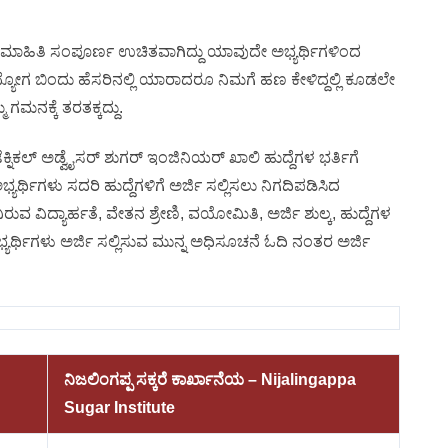
 ಮಾಹಿತಿ ಸಂಪೂರ್ಣ ಉಚಿತವಾಗಿದ್ದು ಯಾವುದೇ ಅಭ್ಯರ್ಥಿಗಳಿಂದ
್ಯೋಗ ಬಿಂದು ಹೆಸರಿನಲ್ಲಿ ಯಾರಾದರೂ ನಿಮಗೆ ಹಣ ಕೇಳಿದ್ದಲ್ಲಿ ಕೂಡಲೇ
ಗಮನಕ್ಕೆ ತರತಕ್ಕದ್ದು.
ೆಕ್ನಿಕಲ್ ಅಡ್ವೈಸರ್ ಶುಗರ್ ಇಂಜಿನಿಯರ್ ಖಾಲಿ ಹುದ್ದೆಗಳ ಭರ್ತಿಗೆ
ಯರ್ಥಿಗಳು ಸದರಿ ಹುದ್ದೆಗಳಿಗೆ ಅರ್ಜಿ ಸಲ್ಲಿಸಲು ನಿಗದಿಪಡಿಸಿದ
ವಿರುವ ವಿದ್ಯಾರ್ಹತೆ, ವೇತನ ಶ್ರೇಣಿ, ವಯೋಮಿತಿ, ಅರ್ಜಿ ಶುಲ್ಕ, ಹುದ್ದೆಗಳ
ಭ್ಯರ್ಥಿಗಳು ಅರ್ಜಿ ಸಲ್ಲಿಸುವ ಮುನ್ನ ಅಧಿಸೂಚನೆ ಓದಿ ನಂತರ ಅರ್ಜಿ
ನಿಜಲಿಂಗಪ್ಪ ಸಕ್ಕರೆ ಕಾರ್ಖಾನೆಯ – Nijalingappa
Sugar Institute