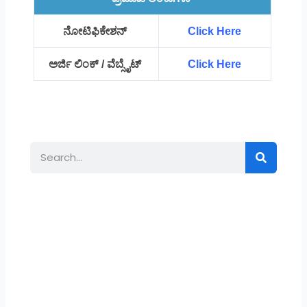
ನೋಟಿಫಿಕೇಶನ್
Click Here
ಅರ್ಜಿ ಲಿಂಕ್ / ವೆಬ್ಸೈಟ್
Click Here
Search