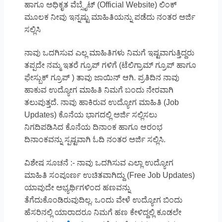
ಹಾಗೂ ಅಧಿಕೃತ ವೆಬ್ಸೈಟ್ (Official Website) ಲಿಂಕ್
ಮೂಲಕ ನೀವು ಇನ್ನಷ್ಟು ಮಾಹಿತಿಯನ್ನು ಪಡೆದು ನಂತರ ಅರ್ಜಿ
ಸಲ್ಲಿಸಿ
ನಾವು ಒದಗಿಸುವ ಎಲ್ಲ ಮಾಹಿತಿಗಳು ನಿಮಗೆ ಇಷ್ಟವಾಗುತ್ತಿದ್ದರು
ತಪ್ಪದೇ ನಮ್ಮ ಇತರೆ ಗ್ರೂಪ್ ಗಳಿಗೆ (ಟೆಲಿಗ್ರಾಮ್ ಗ್ರೂಪ್ ಹಾಗೂ
ಫೇಸ್ಬುಕ್ ಗ್ರೂಪ್ ) ತಾವು ಜಾಯಿನ್ ಆಗಿ. ಪ್ರತಿದಿನ ನಾವು
ಹಾಕುವ ಉದ್ಯೋಗ ಮಾಹಿತಿ ನಿಮಗೆ ಬಂದು ನೇರವಾಗಿ
ತಲುಪುತ್ತದೆ. ನಾವು ಹಾಕಿರುವ ಉದ್ಯೋಗ ಮಾಹಿತಿ (Job
Updates) ಕೊನೆಯ ಭಾಗದಲ್ಲಿ ಅರ್ಜಿ ಸಲ್ಲಿಸಲು
ನಿಗದಿಪಡಿಸಿದ ಕೊನೆಯ ದಿನಾಂಕ ಹಾಗೂ ಆರಂಭ
ದಿನಾಂಕವನ್ನು ಸ್ಪಷ್ಟವಾಗಿ ಓದಿ ನಂತರ ಅರ್ಜಿ ಸಲ್ಲಿಸಿ.
ವಿಶೇಷ ಸೂಚನೆ :- ನಾವು ಒದಗಿಸುವ ಎಲ್ಲಾ ಉದ್ಯೋಗ
ಮಾಹಿತಿ ಸಂಪೂರ್ಣ ಉಚಿತವಾಗಿದ್ದು (Free Job Updates)
ಯಾವುದೇ ಅಭ್ಯರ್ಥಿಗಳಿಂದ ಹಣವನ್ನು
ತೆಗೆದುಕೊಂಡಿರುವುದಿಲ್ಲ. ಒಂದು ವೇಳೆ ಉದ್ಯೋಗ ಬಿಂದು
ಹೆಸರಿನಲ್ಲಿ ಯಾರಾದರೂ ನಿಮಗೆ ಹಣ ಕೇಳಿದ್ದಲ್ಲಿ ಕೂಡಲೇ