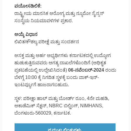
ವಯೋಸಡಿಲಿಕೆ:
ರಾಷ್ಟ್ರೀಯ ಮಾನಸಿಕ ಆರೋಗ್ಯ ಮತ್ತು ನ್ಯೂರೋ ಸೈನ್ಸಸ್
ಸಂಸ್ಥೆಯ ನಿಯಮಾವಳಿಗಳ ಪ್ರಕಾರ.
ಆಯ್ಕೆ ವಿಧಾನ
ಲಿಖಿತ/ಕೌಶಲ್ಯ ಪರೀಕ್ಷೆ ಮತ್ತು ಸಂದರ್ಶನ
ಆಸಕ್ತ ಮತ್ತು ಅರ್ಹ ಅಭ್ಯರ್ಥಿಗಳು ಕರ್ನಾಟಕದಲ್ಲಿ ಉದ್ಯೋಗ
ಹುಡುಕುತ್ತಿರುವವರು ಅಗತ್ಯ ದಾಖಲೆಗಳೊಂದಿಗೆ (ಅಧಿಕೃತ
ಪ್ರಕಟಣೆಯಲ್ಲಿ ಉಲ್ಲೇಖಿಸಿದಂತೆ)
06-ನವೆಂಬರ್-2024
ರಂದು
ಬೆಳಿಗ್ಗೆ 10:00 ಕ್ಕೆ ನಿಗದಿತ ಸ್ಥಳಕ್ಕೆ ಬಂದು ವಾಕ್-ಇನ್-
ಇಂಟರ್ವ್ಯೂಗೆ ಹಾಜರಾಗಬಹುದು.
ಸ್ಥಳ: ಪರೀಕ್ಷಾ ಹಾಲ್ ಮತ್ತು ಬೋರ್ಡ್ ರೂಂ, 4ನೇ ಮಹಡಿ,
ಅಕಾಡೆಮಿಕ್ ಸೆಕ್ಷನ್, NBRC ಬಿಲ್ಡಿಂಗ್, NIMHANS,
ಬೆಂಗಳೂರು-560029, ಕರ್ನಾಟಕ.
ಪ್ರಮುಖ ಲಿಂಕುಗಳು