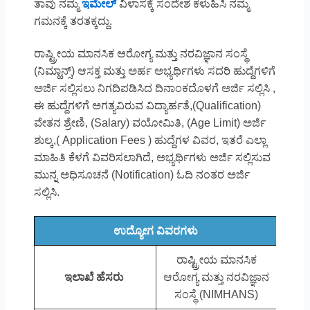
ತಾವು ನಮ್ಮ
ಇಮೇಲ್
ವಿಳಾಸಕ್ಕೆ ಸಂದೇಶ ಕಳುಹಿಸಿ ನಮ್ಮ
ಗಮನಕ್ಕೆ ತರತಕ್ಕದ್ದು.
ರಾಷ್ಟ್ರೀಯ ಮಾನಸಿಕ ಆರೋಗ್ಯ ಮತ್ತು ನರವಿಜ್ಞಾನ ಸಂಸ್ಥೆ
(ನಿಮ್ಹಾನ್ಸ್) ಆಸಕ್ತ ಮತ್ತು ಅರ್ಹ ಅಭ್ಯರ್ಥಿಗಳು ಸದರಿ ಹುದ್ದೆಗಳಿಗೆ
ಅರ್ಜಿ ಸಲ್ಲಿಸಲು ನಿಗದಿಪಡಿಸಿದ ದಿನಾಂಕದೊಳಗೆ ಅರ್ಜಿ ಸಲ್ಲಿಸಿ ,
ಈ ಹುದ್ದೆಗಳಿಗೆ ಅಗತ್ಯವಿರುವ ವಿದ್ಯಾರ್ಹತೆ,(Qualification)
ವೇತನ ಶ್ರೇಣಿ, (Salary) ವಯೋಮಿತಿ, (Age Limit) ಅರ್ಜಿ
ಶುಲ್ಕ,( Application Fees ) ಹುದ್ದೆಗಳ ವಿವರ, ಇತರೆ ಎಲ್ಲಾ
ಮಾಹಿತಿ ಕೆಳಗೆ ವಿವರಿಸಲಾಗಿದೆ, ಅಭ್ಯರ್ಥಿಗಳು ಅರ್ಜಿ ಸಲ್ಲಿಸುವ
ಮುನ್ನ ಅಧಿಸೂಚನೆ (Notification) ಓದಿ ನಂತರ ಅರ್ಜಿ
ಸಲ್ಲಿಸಿ.
ಉದ್ಯೋಗ ವಿವರಗಳು
ರಾಷ್ಟ್ರೀಯ ಮಾನಸಿಕ
ಇಲಾಖೆ ಹೆಸರು
ಆರೋಗ್ಯ ಮತ್ತು ನರವಿಜ್ಞಾನ
ಸಂಸ್ಥೆ (NIMHANS)