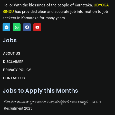
Hello: With the blessings of the people of Karnataka,
UDYOGA
BINDU
has provided clear and accurate job information to job
seekers in Karnataka for many years.
T
W
F
Y
e
h
a
o
Jobs
l
a
c
u
e
t
e
t
g
s
b
u
r
a
o
b
ABOUT US
a
p
o
e
m
p
k
DISCLAIMER
PRIVACY POLICY
CONTACT US
Jobs to Apply this Months
ಲೋವರ್ ಡಿವಿಷನ್ ಕ್ಲರ್ಕ್ ಹಾಗೂ ವಿವಿಧ ಹುದ್ದೆಗಳಿಗೆ ಅರ್ಜಿ ಅಹ್ವಾನ – CCRH
Recruitment 2025