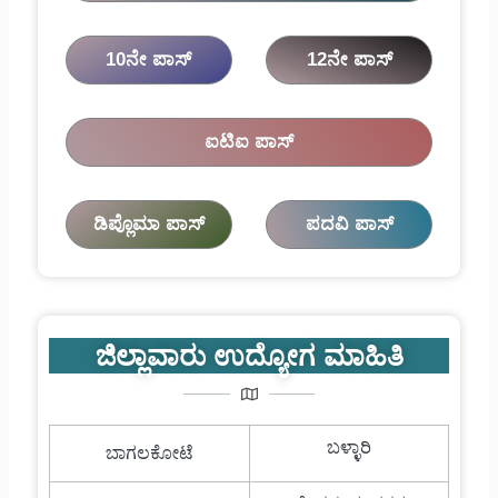
10ನೇ ಪಾಸ್
12ನೇ ಪಾಸ್
ಐಟಿಐ ಪಾಸ್
ಡಿಪ್ಲೊಮಾ ಪಾಸ್
ಪದವಿ ಪಾಸ್
ಜಿಲ್ಲಾವಾರು ಉದ್ಯೋಗ ಮಾಹಿತಿ
ಬಳ್ಳಾರಿ
ಬಾಗಲಕೋಟೆ