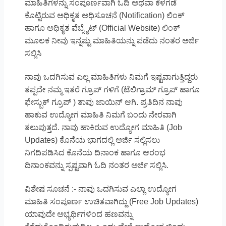
ಮಾಹಿತಿಗಳನ್ನು ಸಂಪೂರ್ಣವಾಗಿ ಓದಿ ಅಥವಾ ಕೆಳಗಡೆ
ಕೊಟ್ಟಿರುವ ಅಧಿಕೃತ ಅಧಿಸೂಚನೆ (Notification) ಲಿಂಕ್
ಹಾಗೂ ಅಧಿಕೃತ ವೆಬ್ಸೈಟ್ (Official Website) ಲಿಂಕ್
ಮೂಲಕ ನೀವು ಇನ್ನಷ್ಟು ಮಾಹಿತಿಯನ್ನು ಪಡೆದು ನಂತರ ಅರ್ಜಿ
ಸಲ್ಲಿಸಿ
ನಾವು ಒದಗಿಸುವ ಎಲ್ಲ ಮಾಹಿತಿಗಳು ನಿಮಗೆ ಇಷ್ಟವಾಗುತ್ತಿದ್ದರು
ತಪ್ಪದೇ ನಮ್ಮ ಇತರೆ ಗ್ರೂಪ್ ಗಳಿಗೆ (ಟೆಲಿಗ್ರಾಮ್ ಗ್ರೂಪ್ ಹಾಗೂ
ಫೇಸ್ಬುಕ್ ಗ್ರೂಪ್ ) ತಾವು ಜಾಯಿನ್ ಆಗಿ. ಪ್ರತಿದಿನ ನಾವು
ಹಾಕುವ ಉದ್ಯೋಗ ಮಾಹಿತಿ ನಿಮಗೆ ಬಂದು ನೇರವಾಗಿ
ತಲುಪುತ್ತದೆ. ನಾವು ಹಾಕಿರುವ ಉದ್ಯೋಗ ಮಾಹಿತಿ (Job
Updates) ಕೊನೆಯ ಭಾಗದಲ್ಲಿ ಅರ್ಜಿ ಸಲ್ಲಿಸಲು
ನಿಗದಿಪಡಿಸಿದ ಕೊನೆಯ ದಿನಾಂಕ ಹಾಗೂ ಆರಂಭ
ದಿನಾಂಕವನ್ನು ಸ್ಪಷ್ಟವಾಗಿ ಓದಿ ನಂತರ ಅರ್ಜಿ ಸಲ್ಲಿಸಿ.
ವಿಶೇಷ ಸೂಚನೆ :- ನಾವು ಒದಗಿಸುವ ಎಲ್ಲಾ ಉದ್ಯೋಗ
ಮಾಹಿತಿ ಸಂಪೂರ್ಣ ಉಚಿತವಾಗಿದ್ದು (Free Job Updates)
ಯಾವುದೇ ಅಭ್ಯರ್ಥಿಗಳಿಂದ ಹಣವನ್ನು