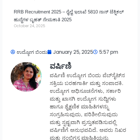
RRB Recruitment 2025 – ರೈಲ್ವೆ ಇಲಾಖೆ 5810 ನಾನ್ ಟೆಕ್ನಿಕಲ್
ಹುದ್ದೆಗಳ ಬೃಹತ್ ನೇಮಕಾತಿ 2025
October 24, 2025
ಉದ್ಯೋಗ ಬಿಂದು
January 25, 2025
5:57 pm
ವರ್ಷಿಣಿ
ವರ್ಷಿಣಿ ಉದ್ಯೋಗ ಬಿಂದು ವೆಬ್‌ಸೈಟ್‌ನ
ಸಕ್ರಿಯ ಬರಹಗಾರ್ತಿ ಮತ್ತು ಸಂಪಾದಕಿ.
ಉದ್ಯೋಗ ಅಧಿಸೂಚನೆಗಳು, ಸರ್ಕಾರಿ
ಮತ್ತು ಖಾಸಗಿ ಉದ್ಯೋಗ ಸುದ್ದಿಗಳು
ಹಾಗೂ ಶೈಕ್ಷಣಿಕ ಮಾಹಿತಿಗಳನ್ನು
ಸಂಗ್ರಹಿಸುವುದು, ಪರಿಶೀಲಿಸುವುದು
ಮತ್ತು ಸ್ಪಷ್ಟವಾಗಿ ಪ್ರಸ್ತುತಪಡಿಸುವಲ್ಲಿ
ವರ್ಷಿಣಿಗೆ ಅನುಭವವಿದೆ. ಅವರು ನಿಖರ
ಮತ್ತು ನಂಬಿಗಸ್ಥ ಮಾಹಿತಿಯನ್ನು