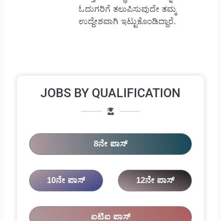
ಓದುಗರಿಗೆ ತಲುಪಿಸುವುದೇ ತಮ್ಮ
ಉದ್ದೇಶವಾಗಿ ಇಟ್ಟುಕೊಂಡಿದ್ದಾರೆ.
JOBS BY QUALIFICATION
8ನೇ ಪಾಸ್
10ನೇ ಪಾಸ್
12ನೇ ಪಾಸ್
ಐಟಿಐ ಪಾಸ್