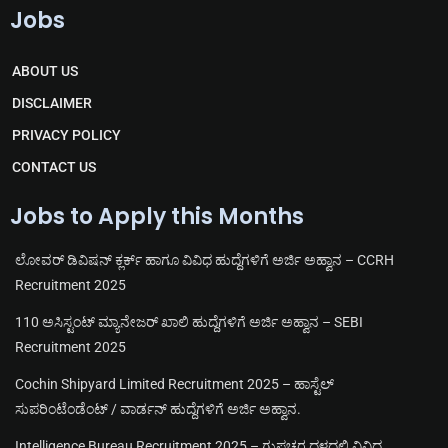
e
h
a
o
Jobs
l
a
c
u
e
t
e
t
g
s
b
u
r
a
o
b
ABOUT US
a
p
o
e
m
p
k
DISCLAIMER
PRIVACY POLICY
CONTACT US
Jobs to Apply this Months
ಲೋವರ್ ಡಿವಿಷನ್ ಕ್ಲರ್ಕ್ ಹಾಗೂ ವಿವಿಧ ಹುದ್ದೆಗಳಿಗೆ ಅರ್ಜಿ ಅಹ್ವಾನ – CCRH
Recruitment 2025
110 ಅಸಿಸ್ಟಂಟ್ ಮ್ಯಾನೇಜರ್ ಖಾಲಿ ಹುದ್ದೆಗಳಿಗೆ ಅರ್ಜಿ ಅಹ್ವಾನ – SEBI
Recruitment 2025
Cochin Shipyard Limited Recruitment 2025 – ಹಾಸ್ಟೆಲ್
ಸುಪರಿಂಟೆಂಡೆಂಟ್ / ವಾರ್ಡನ್ ಹುದ್ದೆಗಳಿಗೆ ಅರ್ಜಿ ಅಹ್ವಾನ.
Intelligence Bureau Recruitment 2025 – ಗುಪ್ತಚರ ದಳದಲ್ಲಿ ವಿವಿಧ