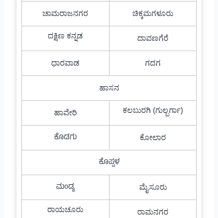
ಚಾಮರಾಜನಗರ
ಚಿಕ್ಕಮಗಳೂರು
ದಕ್ಷಿಣ ಕನ್ನಡ
ದಾವಣಗೆರೆ
ಧಾರವಾಡ
ಗದಗ
ಹಾಸನ
ಕಲಬುರಗಿ (ಗುಲ್ಬರ್ಗಾ)
ಹಾವೇರಿ
ಕೊಡಗು
ಕೋಲಾರ
ಕೊಪ್ಪಳ
ಮಂಡ್ಯ
ಮೈಸೂರು
ರಾಯಚೂರು
ರಾಮನಗರ