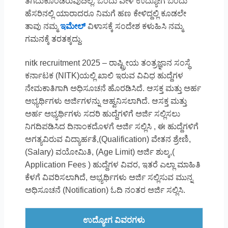
ತೆಗೆದುಕೊಂಡಿರುವುದಿಲ್ಲ. ಒಂದು ವೇಳೆ ಉದ್ಯೋಗ ಬಿಂದು
ಹೆಸರಿನಲ್ಲಿ ಯಾರಾದರೂ ನಿಮಗೆ ಹಣ ಕೇಳಿದ್ದಲ್ಲಿ ಕೂಡಲೇ
ತಾವು ನಮ್ಮ
ಇಮೇಲ್
ವಿಳಾಸಕ್ಕೆ ಸಂದೇಶ ಕಳುಹಿಸಿ ನಮ್ಮ
ಗಮನಕ್ಕೆ ತರತಕ್ಕದ್ದು.
nitk recruitment 2025 – ರಾಷ್ಟ್ರೀಯ ತಂತ್ರಜ್ಞಾನ ಸಂಸ್ಥೆ
ಕರ್ನಾಟಕ (NITK)ಯಲ್ಲಿ ಖಾಲಿ ಇರುವ ವಿವಿಧ ಹುದ್ದೆಗಳ
ನೇಮಕಾತಿಗಾಗಿ ಅಧಿಸೂಚನೆ ಹೊರಡಿಸಿದೆ. ಆಸಕ್ತ ಮತ್ತು ಅರ್ಹ
ಅಭ್ಯರ್ಥಿಗಳು ಅರ್ಜಿಗಳನ್ನು ಆಹ್ವನಿಸಲಾಗಿದೆ. ಆಸಕ್ತ ಮತ್ತು
ಅರ್ಹ ಅಭ್ಯರ್ಥಿಗಳು ಸದರಿ ಹುದ್ದೆಗಳಿಗೆ ಅರ್ಜಿ ಸಲ್ಲಿಸಲು
ನಿಗದಿಪಡಿಸಿದ ದಿನಾಂಕದೊಳಗೆ ಅರ್ಜಿ ಸಲ್ಲಿಸಿ , ಈ ಹುದ್ದೆಗಳಿಗೆ
ಅಗತ್ಯವಿರುವ ವಿದ್ಯಾರ್ಹತೆ,(Qualification) ವೇತನ ಶ್ರೇಣಿ,
(Salary) ವಯೋಮಿತಿ, (Age Limit) ಅರ್ಜಿ ಶುಲ್ಕ,(
Application Fees ) ಹುದ್ದೆಗಳ ವಿವರ, ಇತರೆ ಎಲ್ಲಾ ಮಾಹಿತಿ
ಕೆಳಗೆ ವಿವರಿಸಲಾಗಿದೆ, ಅಭ್ಯರ್ಥಿಗಳು ಅರ್ಜಿ ಸಲ್ಲಿಸುವ ಮುನ್ನ
ಅಧಿಸೂಚನೆ (Notification) ಓದಿ ನಂತರ ಅರ್ಜಿ ಸಲ್ಲಿಸಿ.
ಉದ್ಯೋಗ ವಿವರಗಳು