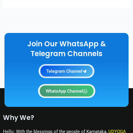
Join Our WhatsApp &
Telegram Channels
Telegram Channel
WhatsApp Channel
Why We?
Hello: With the blessings of the people of Karnataka,
UDYOGA