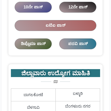
10ನೇ ಪಾಸ್
12ನೇ ಪಾಸ್
ಐಟಿಐ ಪಾಸ್
ಡಿಪ್ಲೊಮಾ ಪಾಸ್
ಪದವಿ ಪಾಸ್
ಜಿಲ್ಲಾವಾರು ಉದ್ಯೋಗ ಮಾಹಿತಿ
ಬಳ್ಳಾರಿ
ಬಾಗಲಕೋಟೆ
ಬೆಂಗಳೂರು ನಗರ
ಬೆಳಗಾವಿ