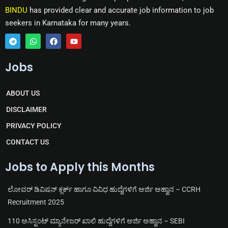
BINDU
has provided clear and accurate job information to job
seekers in Karnataka for many years.
T
W
F
Y
e
h
a
o
Jobs
l
a
c
u
e
t
e
t
g
s
b
u
r
a
o
b
ABOUT US
a
p
o
e
m
p
k
DISCLAIMER
PRIVACY POLICY
CONTACT US
Jobs to Apply this Months
ಲೋವರ್ ಡಿವಿಷನ್ ಕ್ಲರ್ಕ್ ಹಾಗೂ ವಿವಿಧ ಹುದ್ದೆಗಳಿಗೆ ಅರ್ಜಿ ಅಹ್ವಾನ – CCRH
Recruitment 2025
110 ಅಸಿಸ್ಟಂಟ್ ಮ್ಯಾನೇಜರ್ ಖಾಲಿ ಹುದ್ದೆಗಳಿಗೆ ಅರ್ಜಿ ಅಹ್ವಾನ – SEBI