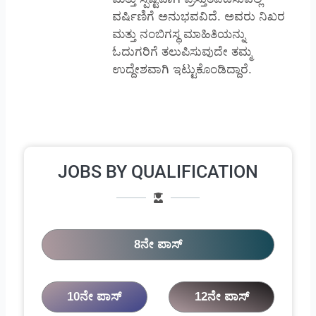
ವರ್ಷಿಣಿಗೆ ಅನುಭವವಿದೆ. ಅವರು ನಿಖರ
ಮತ್ತು ನಂಬಿಗಸ್ಥ ಮಾಹಿತಿಯನ್ನು
ಓದುಗರಿಗೆ ತಲುಪಿಸುವುದೇ ತಮ್ಮ
ಉದ್ದೇಶವಾಗಿ ಇಟ್ಟುಕೊಂಡಿದ್ದಾರೆ.
JOBS BY QUALIFICATION
8ನೇ ಪಾಸ್
10ನೇ ಪಾಸ್
12ನೇ ಪಾಸ್