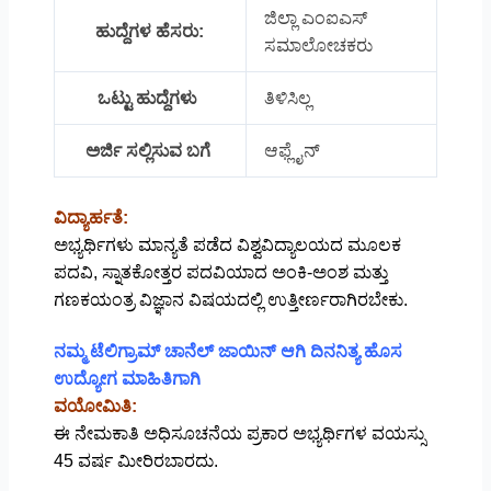
ಜಿಲ್ಲಾ ಎಂಐಎಸ್
ಹುದ್ದೆಗಳ ಹೆಸರು:
ಸಮಾಲೋಚಕರು
ಒಟ್ಟು ಹುದ್ದೆಗಳು
ತಿಳಿಸಿಲ್ಲ
ಅರ್ಜಿ ಸಲ್ಲಿಸುವ ಬಗೆ
ಆಫ್ಲೈನ್
ವಿದ್ಯಾರ್ಹತೆ:
ಅಭ್ಯರ್ಥಿಗಳು ಮಾನ್ಯತೆ ಪಡೆದ ವಿಶ್ವವಿದ್ಯಾಲಯದ ಮೂಲಕ
ಪದವಿ, ಸ್ನಾತಕೋತ್ತರ ಪದವಿಯಾದ ಅಂಕಿ-ಅಂಶ ಮತ್ತು
ಗಣಕಯಂತ್ರ ವಿಜ್ಞಾನ ವಿಷಯದಲ್ಲಿ ಉತ್ತೀರ್ಣರಾಗಿರಬೇಕು.
ನಮ್ಮ ಟೆಲಿಗ್ರಾಮ್ ಚಾನೆಲ್ ಜಾಯಿನ್ ಆಗಿ ದಿನನಿತ್ಯ ಹೊಸ
ಉದ್ಯೋಗ ಮಾಹಿತಿಗಾಗಿ
ವಯೋಮಿತಿ:
ಈ ನೇಮಕಾತಿ ಅಧಿಸೂಚನೆಯ ಪ್ರಕಾರ ಅಭ್ಯರ್ಥಿಗಳ ವಯಸ್ಸು
45 ವರ್ಷ ಮೀರಿರಬಾರದು.