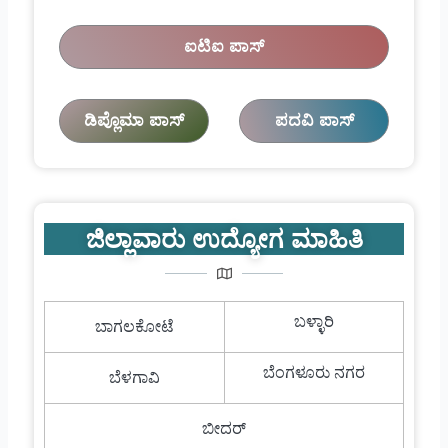
ಐಟಿಐ ಪಾಸ್
ಡಿಪ್ಲೊಮಾ ಪಾಸ್
ಪದವಿ ಪಾಸ್
ಜಿಲ್ಲಾವಾರು ಉದ್ಯೋಗ ಮಾಹಿತಿ
ಬಳ್ಳಾರಿ
ಬಾಗಲಕೋಟೆ
ಬೆಂಗಳೂರು ನಗರ
ಬೆಳಗಾವಿ
ಬೀದರ್