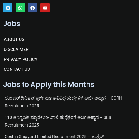
T
W
F
Y
e
h
a
o
Jobs
l
a
c
u
e
t
e
t
g
s
b
u
r
a
o
b
ABOUT US
a
p
o
e
m
p
k
DISCLAIMER
PRIVACY POLICY
CONTACT US
Jobs to Apply this Months
ಲೋವರ್ ಡಿವಿಷನ್ ಕ್ಲರ್ಕ್ ಹಾಗೂ ವಿವಿಧ ಹುದ್ದೆಗಳಿಗೆ ಅರ್ಜಿ ಅಹ್ವಾನ – CCRH
Recruitment 2025
110 ಅಸಿಸ್ಟಂಟ್ ಮ್ಯಾನೇಜರ್ ಖಾಲಿ ಹುದ್ದೆಗಳಿಗೆ ಅರ್ಜಿ ಅಹ್ವಾನ – SEBI
Recruitment 2025
Cochin Shipyard Limited Recruitment 2025 – ಹಾಸ್ಟೆಲ್