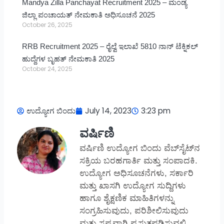
Mandya Zilla Panchayat Recruitment 2025 – ಮಂಡ್ಯ
ಜಿಲ್ಲಾ ಪಂಚಾಯತ್ ನೇಮಕಾತಿ ಅಧಿಸೂಚನೆ 2025
October 26, 2025
RRB Recruitment 2025 – ರೈಲ್ವೆ ಇಲಾಖೆ 5810 ನಾನ್ ಟೆಕ್ನಿಕಲ್
ಹುದ್ದೆಗಳ ಬೃಹತ್ ನೇಮಕಾತಿ 2025
October 24, 2025
ಉದ್ಯೋಗ ಬಿಂದು
July 14, 2023
3:23 pm
ವರ್ಷಿಣಿ
ವರ್ಷಿಣಿ ಉದ್ಯೋಗ ಬಿಂದು ವೆಬ್‌ಸೈಟ್‌ನ
ಸಕ್ರಿಯ ಬರಹಗಾರ್ತಿ ಮತ್ತು ಸಂಪಾದಕಿ.
ಉದ್ಯೋಗ ಅಧಿಸೂಚನೆಗಳು, ಸರ್ಕಾರಿ
ಮತ್ತು ಖಾಸಗಿ ಉದ್ಯೋಗ ಸುದ್ದಿಗಳು
ಹಾಗೂ ಶೈಕ್ಷಣಿಕ ಮಾಹಿತಿಗಳನ್ನು
ಸಂಗ್ರಹಿಸುವುದು, ಪರಿಶೀಲಿಸುವುದು
ಮತ್ತು ಸ್ಪಷ್ಟವಾಗಿ ಪ್ರಸ್ತುತಪಡಿಸುವಲ್ಲಿ