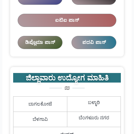
ಐಟಿಐ ಪಾಸ್
ಡಿಪ್ಲೊಮಾ ಪಾಸ್
ಪದವಿ ಪಾಸ್
ಜಿಲ್ಲಾವಾರು ಉದ್ಯೋಗ ಮಾಹಿತಿ
ಬಳ್ಳಾರಿ
ಬಾಗಲಕೋಟೆ
ಬೆಂಗಳೂರು ನಗರ
ಬೆಳಗಾವಿ