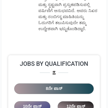
ಮತ್ತು ಸ್ಪಷ್ಟವಾಗಿ ಪ್ರಸ್ತುತಪಡಿಸುವಲ್ಲಿ
ವರ್ಷಿಣಿಗೆ ಅನುಭವವಿದೆ. ಅವರು ನಿಖರ
ಮತ್ತು ನಂಬಿಗಸ್ಥ ಮಾಹಿತಿಯನ್ನು
ಓದುಗರಿಗೆ ತಲುಪಿಸುವುದೇ ತಮ್ಮ
ಉದ್ದೇಶವಾಗಿ ಇಟ್ಟುಕೊಂಡಿದ್ದಾರೆ.
JOBS BY QUALIFICATION
8ನೇ ಪಾಸ್
10ನೇ ಪಾಸ್
12ನೇ ಪಾಸ್