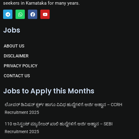
seekers in Karnataka for many years.
T
W
F
Y
e
h
a
o
Jobs
l
a
c
u
e
t
e
t
g
s
b
u
r
a
o
b
ABOUT US
a
p
o
e
m
p
k
DISCLAIMER
PRIVACY POLICY
CONTACT US
Jobs to Apply this Months
ಲೋವರ್ ಡಿವಿಷನ್ ಕ್ಲರ್ಕ್ ಹಾಗೂ ವಿವಿಧ ಹುದ್ದೆಗಳಿಗೆ ಅರ್ಜಿ ಅಹ್ವಾನ – CCRH
Recruitment 2025
110 ಅಸಿಸ್ಟಂಟ್ ಮ್ಯಾನೇಜರ್ ಖಾಲಿ ಹುದ್ದೆಗಳಿಗೆ ಅರ್ಜಿ ಅಹ್ವಾನ – SEBI
Recruitment 2025