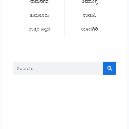
ರಾಮನಗರ
ಶಿವಮೊಗ್ಗ
ತುಮಕೂರು
ಉಡುಪಿ
ಉತ್ತರ ಕನ್ನಡ
ಯಾದಗಿರಿ
Search