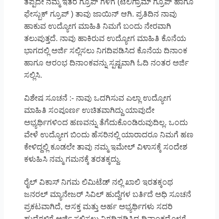
ತಪ್ಪದೇ ನಮ್ಮ ಇತರೆ ಗ್ರೂಪ್ ಗಳಿಗೆ (ಟೆಲಿಗ್ರಾಮ್ ಗ್ರೂಪ್ ಹಾಗೂ
ಫೇಸ್ಬುಕ್ ಗ್ರೂಪ್ ) ತಾವು ಜಾಯಿನ್ ಆಗಿ. ಪ್ರತಿದಿನ ನಾವು
ಹಾಕುವ ಉದ್ಯೋಗ ಮಾಹಿತಿ ನಿಮಗೆ ಬಂದು ನೇರವಾಗಿ
ತಲುಪುತ್ತದೆ. ನಾವು ಹಾಕಿರುವ ಉದ್ಯೋಗ ಮಾಹಿತಿ ಕೊನೆಯ
ಭಾಗದಲ್ಲಿ ಅರ್ಜಿ ಸಲ್ಲಿಸಲು ನಿಗದಿಪಡಿಸಿದ ಕೊನೆಯ ದಿನಾಂಕ
ಹಾಗೂ ಆರಂಭ ದಿನಾಂಕವನ್ನು ಸ್ಪಷ್ಟವಾಗಿ ಓದಿ ನಂತರ ಅರ್ಜಿ
ಸಲ್ಲಿಸಿ.
ವಿಶೇಷ ಸೂಚನೆ :- ನಾವು ಒದಗಿಸುವ ಎಲ್ಲಾ ಉದ್ಯೋಗ
ಮಾಹಿತಿ ಸಂಪೂರ್ಣ ಉಚಿತವಾಗಿದ್ದು ಯಾವುದೇ
ಅಭ್ಯರ್ಥಿಗಳಿಂದ ಹಣವನ್ನು ತೆಗೆದುಕೊಂಡಿರುವುದಿಲ್ಲ. ಒಂದು
ವೇಳೆ ಉದ್ಯೋಗ ಬಿಂದು ಹೆಸರಿನಲ್ಲಿ ಯಾರಾದರೂ ನಿಮಗೆ ಹಣ
ಕೇಳಿದ್ದಲ್ಲಿ ಕೂಡಲೇ ತಾವು ನಮ್ಮ ಇಮೇಲ್ ವಿಳಾಸಕ್ಕೆ ಸಂದೇಶ
ಕಳುಹಿಸಿ ನಮ್ಮ ಗಮನಕ್ಕೆ ತರತಕ್ಕದ್ದು.
ರೈಲ್ ವಿಕಾಸ್ ನಿಗಮ ಲಿಮಿಟೆಡ್ ನಲ್ಲಿ ಖಾಲಿ ಇರತಕ್ಕಂಥ
ಜನರಲ್ ಮ್ಯಾನೇಜರ್ ಸಿವಿಲ್ ಹುದ್ದೆಗಳ ಬರ್ತಿದೆ ಅಧಿ ಸೂಚನೆ
ಪ್ರಕಟವಾಗಿದೆ, ಆಸಕ್ತ ಮತ್ತು ಅರ್ಹ ಅಭ್ಯರ್ಥಿಗಳು ಸದರಿ
ಹುದ್ದೆಗಳಿಗೆ ಅರ್ಜಿ ಸಲ್ಲಿಸಲು ನಿಗದಿಪಡಿಸಿದ ದಿನಾಂಕದೊಳಗೆ