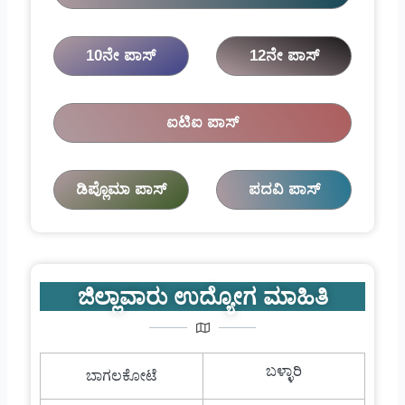
10ನೇ ಪಾಸ್
12ನೇ ಪಾಸ್
ಐಟಿಐ ಪಾಸ್
ಡಿಪ್ಲೊಮಾ ಪಾಸ್
ಪದವಿ ಪಾಸ್
ಜಿಲ್ಲಾವಾರು ಉದ್ಯೋಗ ಮಾಹಿತಿ
ಬಳ್ಳಾರಿ
ಬಾಗಲಕೋಟೆ