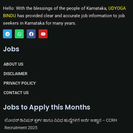
Hello: With the blessings of the people of Karnataka,
UDYOGA
BINDU
has provided clear and accurate job information to job
seekers in Karnataka for many years.
T
W
F
Y
e
h
a
o
Jobs
l
a
c
u
e
t
e
t
g
s
b
u
r
a
o
b
ABOUT US
a
p
o
e
m
p
k
DISCLAIMER
PRIVACY POLICY
CONTACT US
Jobs to Apply this Months
ಲೋವರ್ ಡಿವಿಷನ್ ಕ್ಲರ್ಕ್ ಹಾಗೂ ವಿವಿಧ ಹುದ್ದೆಗಳಿಗೆ ಅರ್ಜಿ ಅಹ್ವಾನ – CCRH
Recruitment 2025