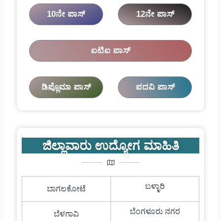
10ನೇ ಪಾಸ್
12ನೇ ಪಾಸ್
ಐಟಿಐ ಪಾಸ್
ಡಿಪ್ಲೊಮಾ ಪಾಸ್
ಪದವಿ ಪಾಸ್
ಜಿಲ್ಲಾವಾರು ಉದ್ಯೋಗ ಮಾಹಿತಿ
ಬಳ್ಳಾರಿ
ಬಾಗಲಕೋಟೆ
ಬೆಂಗಳೂರು ನಗರ
ಬೆಳಗಾವಿ