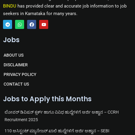
BINDU
has provided clear and accurate job information to job
seekers in Karnataka for many years.
T
W
F
Y
e
h
a
o
Jobs
l
a
c
u
e
t
e
t
g
s
b
u
r
a
o
b
ABOUT US
a
p
o
e
m
p
k
DISCLAIMER
PRIVACY POLICY
CONTACT US
Jobs to Apply this Months
ಲೋವರ್ ಡಿವಿಷನ್ ಕ್ಲರ್ಕ್ ಹಾಗೂ ವಿವಿಧ ಹುದ್ದೆಗಳಿಗೆ ಅರ್ಜಿ ಅಹ್ವಾನ – CCRH
Recruitment 2025
110 ಅಸಿಸ್ಟಂಟ್ ಮ್ಯಾನೇಜರ್ ಖಾಲಿ ಹುದ್ದೆಗಳಿಗೆ ಅರ್ಜಿ ಅಹ್ವಾನ – SEBI