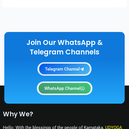
Join Our WhatsApp &
Telegram Channels
Telegram Channel
WhatsApp Channel
Why We?
Hello: With the blessings of the people of Karnataka,
UDYOGA