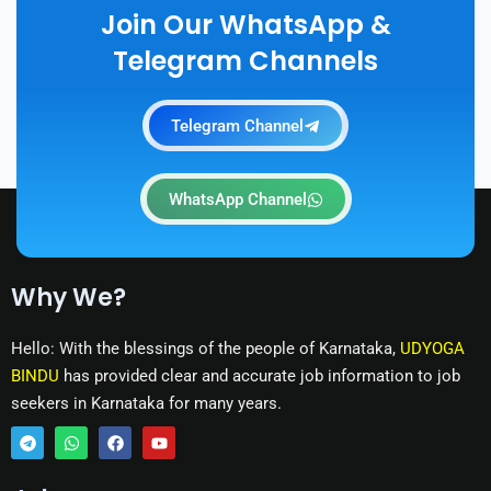
Join Our WhatsApp &
Telegram Channels
Telegram Channel
WhatsApp Channel
Why We?
Hello: With the blessings of the people of Karnataka,
UDYOGA
BINDU
has provided clear and accurate job information to job
seekers in Karnataka for many years.
T
W
F
Y
e
h
a
o