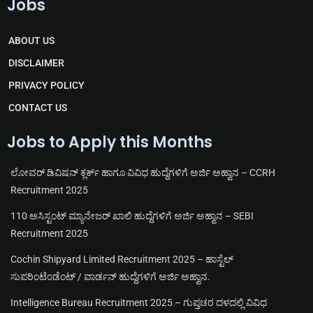
Jobs
l
a
c
u
e
t
e
t
g
s
b
u
r
a
o
b
ABOUT US
a
p
o
e
m
p
k
DISCLAIMER
PRIVACY POLICY
CONTACT US
Jobs to Apply this Months
ಲೋವರ್ ಡಿವಿಷನ್ ಕ್ಲರ್ಕ್ ಹಾಗೂ ವಿವಿಧ ಹುದ್ದೆಗಳಿಗೆ ಅರ್ಜಿ ಅಹ್ವಾನ – CCRH
Recruitment 2025
110 ಅಸಿಸ್ಟಂಟ್ ಮ್ಯಾನೇಜರ್ ಖಾಲಿ ಹುದ್ದೆಗಳಿಗೆ ಅರ್ಜಿ ಅಹ್ವಾನ – SEBI
Recruitment 2025
Cochin Shipyard Limited Recruitment 2025 – ಹಾಸ್ಟೆಲ್
ಸುಪರಿಂಟೆಂಡೆಂಟ್ / ವಾರ್ಡನ್ ಹುದ್ದೆಗಳಿಗೆ ಅರ್ಜಿ ಅಹ್ವಾನ.
Intelligence Bureau Recruitment 2025 – ಗುಪ್ತಚರ ದಳದಲ್ಲಿ ವಿವಿಧ