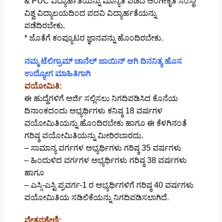
& PUC ವಿದ್ಯಾರ್ಹತೆಯನ್ನು ಮಾನ್ಯತೆ ಪಡೆದ ಅಂಗೀಕೃತ ಸಂಸ್ಥೆ/
ವಿಶ್ವ ವಿದ್ಯಾಲಯದಿಂದ ಪದವಿ ವಿದ್ಯಾರ್ಹತೆಯನ್ನು
ಪಡೆದಿರಬೇಕು.
* ಜೊತೆಗೆ ಕಂಪ್ಯೂಟರ ಜ್ಞಾನವನ್ನು ಹೊಂದಿರಬೇಕು.
ನಮ್ಮ ಟೆಲಿಗ್ರಾಮ್ ಚಾನೆಲ್ ಜಾಯಿನ್ ಆಗಿ ದಿನನಿತ್ಯ ಹೊಸ
ಉದ್ಯೋಗ ಮಾಹಿತಿಗಾಗಿ
ವಯೋಮಿತಿ:
ಈ ಹುದ್ದೆಗಳಿಗೆ ಅರ್ಜಿ ಸಲ್ಲಿಸಲು ನಿಗದಿಪಡಿಸಿದ ಕೊನೆಯ
ದಿನಾಂಕದಂದು ಅಭ್ಯರ್ಥಿಗಳು ಕನಿಷ್ಠ 18 ವರ್ಷಗಳ
ವಯೋಮಿತಿಯನ್ನು ಹೊಂದಿರಬೇಕು ಹಾಗೂ ಈ ಕೆಳಗಿನಂತೆ
ಗರಿಷ್ಠ ವಯೋಮಿತಿಯನ್ನು ಮೀರಿರಬಾರದು.
– ಸಾಮಾನ್ಯ ವರ್ಗಗಳ ಅಭ್ಯರ್ಥಿಗಳು ಗರಿಷ್ಠ 35 ವರ್ಷಗಳು
– ಹಿಂದುಳಿದ ವರ್ಗಗಳ ಅಭ್ಯರ್ಥಿಗಳು ಗರಿಷ್ಠ 38 ವರ್ಷಗಳು
ಹಾಗೂ
– ಎಸ್ಸಿ-ಎಸ್ಟಿ ಪ್ರವರ್ಗ-1 ರ ಅಭ್ಯರ್ಥಿಗಳಿಗೆ ಗರಿಷ್ಠ 40 ವರ್ಷಗಳು
ವಯೋಮಿತಿಯ ಸಡಿಲಿಕೆಯನ್ನು ನಿಗದಿಪಡಿಸಲಾಗಿದೆ.
ವೇತನಶ್ರೇಣಿ: