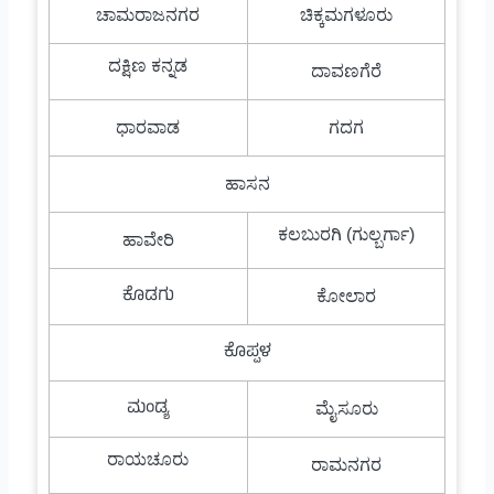
ಚಾಮರಾಜನಗರ
ಚಿಕ್ಕಮಗಳೂರು
ದಕ್ಷಿಣ ಕನ್ನಡ
ದಾವಣಗೆರೆ
ಧಾರವಾಡ
ಗದಗ
ಹಾಸನ
ಕಲಬುರಗಿ (ಗುಲ್ಬರ್ಗಾ)
ಹಾವೇರಿ
ಕೊಡಗು
ಕೋಲಾರ
ಕೊಪ್ಪಳ
ಮಂಡ್ಯ
ಮೈಸೂರು
ರಾಯಚೂರು
ರಾಮನಗರ