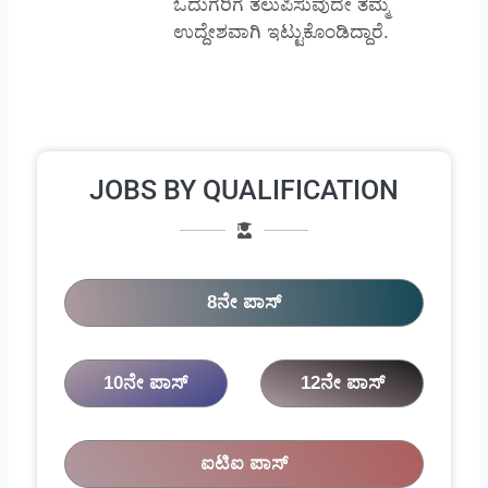
ಓದುಗರಿಗೆ ತಲುಪಿಸುವುದೇ ತಮ್ಮ
ಉದ್ದೇಶವಾಗಿ ಇಟ್ಟುಕೊಂಡಿದ್ದಾರೆ.
JOBS BY QUALIFICATION
8ನೇ ಪಾಸ್
10ನೇ ಪಾಸ್
12ನೇ ಪಾಸ್
ಐಟಿಐ ಪಾಸ್