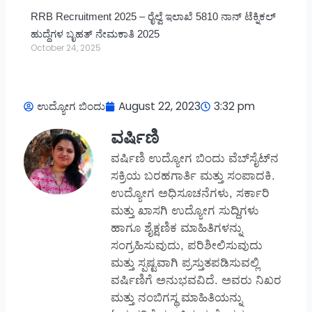
RRB Recruitment 2025 – ರೈಲ್ವೆ ಇಲಾಖೆ 5810 ನಾನ್ ಟೆಕ್ನಿಕಲ್
ಹುದ್ದೆಗಳ ಬೃಹತ್ ನೇಮಕಾತಿ 2025
October 24, 2025
ಉದ್ಯೋಗ ಬಿಂದು
August 22, 2023
3:32 pm
ವರ್ಷಿಣಿ
ವರ್ಷಿಣಿ ಉದ್ಯೋಗ ಬಿಂದು ವೆಬ್‌ಸೈಟ್‌ನ
ಸಕ್ರಿಯ ಬರಹಗಾರ್ತಿ ಮತ್ತು ಸಂಪಾದಕಿ.
ಉದ್ಯೋಗ ಅಧಿಸೂಚನೆಗಳು, ಸರ್ಕಾರಿ
ಮತ್ತು ಖಾಸಗಿ ಉದ್ಯೋಗ ಸುದ್ದಿಗಳು
ಹಾಗೂ ಶೈಕ್ಷಣಿಕ ಮಾಹಿತಿಗಳನ್ನು
ಸಂಗ್ರಹಿಸುವುದು, ಪರಿಶೀಲಿಸುವುದು
ಮತ್ತು ಸ್ಪಷ್ಟವಾಗಿ ಪ್ರಸ್ತುತಪಡಿಸುವಲ್ಲಿ
ವರ್ಷಿಣಿಗೆ ಅನುಭವವಿದೆ. ಅವರು ನಿಖರ
ಮತ್ತು ನಂಬಿಗಸ್ಥ ಮಾಹಿತಿಯನ್ನು