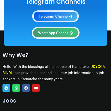
Telegram Channels
Telegram Channel
WhatsApp Channel
Why We?
Hello: With the blessings of the people of Karnataka,
UDYOGA
BINDU
has provided clear and accurate job information to job
seekers in Karnataka for many years.
T
W
F
Y
e
h
a
o
Jobs
l
a
c
u
e
t
e
t
g
s
b
u