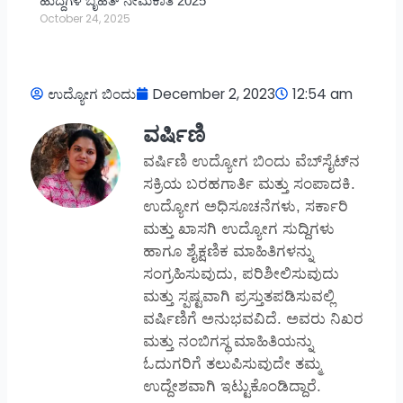
ಹುದ್ದೆಗಳ ಬೃಹತ್ ನೇಮಕಾತಿ 2025
October 24, 2025
ಉದ್ಯೋಗ ಬಿಂದು
December 2, 2023
12:54 am
ವರ್ಷಿಣಿ
ವರ್ಷಿಣಿ ಉದ್ಯೋಗ ಬಿಂದು ವೆಬ್‌ಸೈಟ್‌ನ
ಸಕ್ರಿಯ ಬರಹಗಾರ್ತಿ ಮತ್ತು ಸಂಪಾದಕಿ.
ಉದ್ಯೋಗ ಅಧಿಸೂಚನೆಗಳು, ಸರ್ಕಾರಿ
ಮತ್ತು ಖಾಸಗಿ ಉದ್ಯೋಗ ಸುದ್ದಿಗಳು
ಹಾಗೂ ಶೈಕ್ಷಣಿಕ ಮಾಹಿತಿಗಳನ್ನು
ಸಂಗ್ರಹಿಸುವುದು, ಪರಿಶೀಲಿಸುವುದು
ಮತ್ತು ಸ್ಪಷ್ಟವಾಗಿ ಪ್ರಸ್ತುತಪಡಿಸುವಲ್ಲಿ
ವರ್ಷಿಣಿಗೆ ಅನುಭವವಿದೆ. ಅವರು ನಿಖರ
ಮತ್ತು ನಂಬಿಗಸ್ಥ ಮಾಹಿತಿಯನ್ನು
ಓದುಗರಿಗೆ ತಲುಪಿಸುವುದೇ ತಮ್ಮ
ಉದ್ದೇಶವಾಗಿ ಇಟ್ಟುಕೊಂಡಿದ್ದಾರೆ.