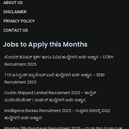
r
a
o
b
ABOUT US
a
p
o
e
m
p
k
DISCLAIMER
PRIVACY POLICY
CONTACT US
Jobs to Apply this Months
ಲೋವರ್ ಡಿವಿಷನ್ ಕ್ಲರ್ಕ್ ಹಾಗೂ ವಿವಿಧ ಹುದ್ದೆಗಳಿಗೆ ಅರ್ಜಿ ಅಹ್ವಾನ – CCRH
Recruitment 2025
110 ಅಸಿಸ್ಟಂಟ್ ಮ್ಯಾನೇಜರ್ ಖಾಲಿ ಹುದ್ದೆಗಳಿಗೆ ಅರ್ಜಿ ಅಹ್ವಾನ – SEBI
Recruitment 2025
Cochin Shipyard Limited Recruitment 2025 – ಹಾಸ್ಟೆಲ್
ಸುಪರಿಂಟೆಂಡೆಂಟ್ / ವಾರ್ಡನ್ ಹುದ್ದೆಗಳಿಗೆ ಅರ್ಜಿ ಅಹ್ವಾನ.
Intelligence Bureau Recruitment 2025 – ಗುಪ್ತಚರ ದಳದಲ್ಲಿ ವಿವಿಧ
ಹುದ್ದೆಗಳಿಗೆ ಅರ್ಜಿ ಅಹ್ವಾನ!
Mandya Zilla Panchayat Recruitment 2025 – ಮಂಡ್ಯ ಜಿಲ್ಲಾ ಪಂಚಾಯತ್