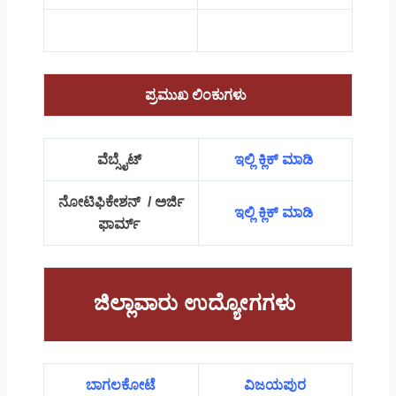
ಪ್ರಮುಖ ಲಿಂಕುಗಳು
ವೆಬ್ಸೈಟ್
ಇಲ್ಲಿ ಕ್ಲಿಕ್ ಮಾಡಿ
ನೋಟಿಫಿಕೇಶನ್ / ಅರ್ಜಿ
ಇಲ್ಲಿ ಕ್ಲಿಕ್ ಮಾಡಿ
ಫಾರ್ಮ್
ಜಿಲ್ಲಾವಾರು ಉದ್ಯೋಗಗಳು
ಬಾಗಲಕೋಟೆ
ವಿಜಯಪುರ