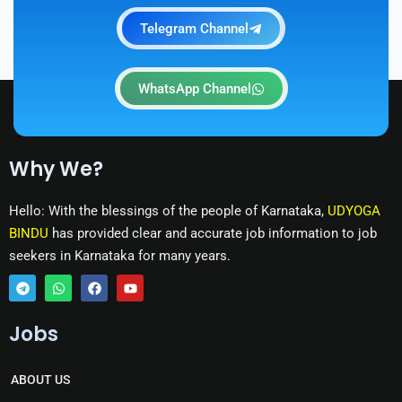
Telegram Channel
WhatsApp Channel
Why We?
Hello: With the blessings of the people of Karnataka,
UDYOGA
BINDU
has provided clear and accurate job information to job
seekers in Karnataka for many years.
T
W
F
Y
e
h
a
o
Jobs
l
a
c
u
e
t
e
t
g
s
b
u
r
a
o
b
ABOUT US
a
p
o
e