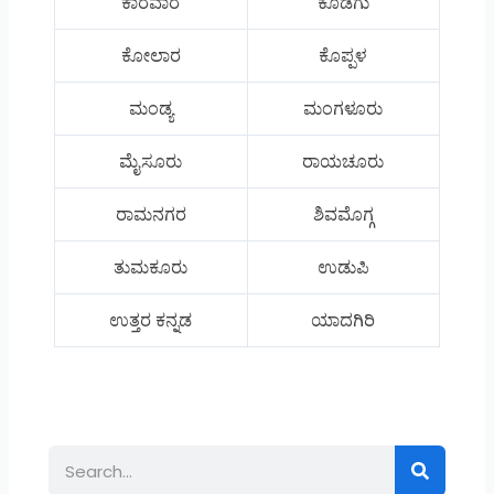
ಕಾರವಾರ
ಕೊಡಗು
ಕೋಲಾರ
ಕೊಪ್ಪಳ
ಮಂಡ್ಯ
ಮಂಗಳೂರು
ಮೈಸೂರು
ರಾಯಚೂರು
ರಾಮನಗರ
ಶಿವಮೊಗ್ಗ
ತುಮಕೂರು
ಉಡುಪಿ
ಉತ್ತರ ಕನ್ನಡ
ಯಾದಗಿರಿ
Search