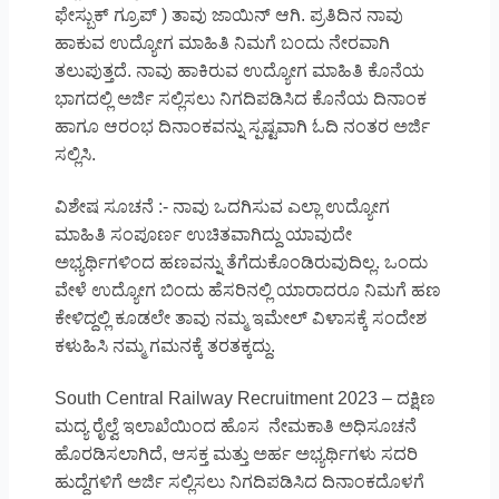
ಫೇಸ್ಬುಕ್ ಗ್ರೂಪ್ ) ತಾವು ಜಾಯಿನ್ ಆಗಿ. ಪ್ರತಿದಿನ ನಾವು
ಹಾಕುವ ಉದ್ಯೋಗ ಮಾಹಿತಿ ನಿಮಗೆ ಬಂದು ನೇರವಾಗಿ
ತಲುಪುತ್ತದೆ. ನಾವು ಹಾಕಿರುವ ಉದ್ಯೋಗ ಮಾಹಿತಿ ಕೊನೆಯ
ಭಾಗದಲ್ಲಿ ಅರ್ಜಿ ಸಲ್ಲಿಸಲು ನಿಗದಿಪಡಿಸಿದ ಕೊನೆಯ ದಿನಾಂಕ
ಹಾಗೂ ಆರಂಭ ದಿನಾಂಕವನ್ನು ಸ್ಪಷ್ಟವಾಗಿ ಓದಿ ನಂತರ ಅರ್ಜಿ
ಸಲ್ಲಿಸಿ.
ವಿಶೇಷ ಸೂಚನೆ :- ನಾವು ಒದಗಿಸುವ ಎಲ್ಲಾ ಉದ್ಯೋಗ
ಮಾಹಿತಿ ಸಂಪೂರ್ಣ ಉಚಿತವಾಗಿದ್ದು ಯಾವುದೇ
ಅಭ್ಯರ್ಥಿಗಳಿಂದ ಹಣವನ್ನು ತೆಗೆದುಕೊಂಡಿರುವುದಿಲ್ಲ. ಒಂದು
ವೇಳೆ ಉದ್ಯೋಗ ಬಿಂದು ಹೆಸರಿನಲ್ಲಿ ಯಾರಾದರೂ ನಿಮಗೆ ಹಣ
ಕೇಳಿದ್ದಲ್ಲಿ ಕೂಡಲೇ ತಾವು ನಮ್ಮ ಇಮೇಲ್ ವಿಳಾಸಕ್ಕೆ ಸಂದೇಶ
ಕಳುಹಿಸಿ ನಮ್ಮ ಗಮನಕ್ಕೆ ತರತಕ್ಕದ್ದು.
South Central Railway Recruitment 2023 – ದಕ್ಷಿಣ
ಮದ್ಯ ರೈಲ್ವೆ ಇಲಾಖೆಯಿಂದ ಹೊಸ ನೇಮಕಾತಿ ಅಧಿಸೂಚನೆ
ಹೊರಡಿಸಲಾಗಿದೆ, ಆಸಕ್ತ ಮತ್ತು ಅರ್ಹ ಅಭ್ಯರ್ಥಿಗಳು ಸದರಿ
ಹುದ್ದೆಗಳಿಗೆ ಅರ್ಜಿ ಸಲ್ಲಿಸಲು ನಿಗದಿಪಡಿಸಿದ ದಿನಾಂಕದೊಳಗೆ