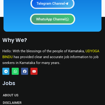
Telegram Channel
WhatsApp Channel
Why We?
Hello: With the blessings of the people of Karnataka,
UDYOGA
BINDU
has provided clear and accurate job information to job
seekers in Karnataka for many years.
T
W
F
Y
e
h
a
o
Jobs
l
a
c
u
e
t
e
t
g
s
b
u
r
a
o
b
ABOUT US
a
p
o
e
m
p
k
DISCLAIMER