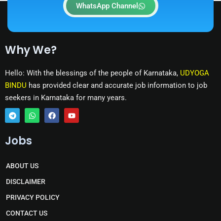
WhatsApp Channel
Why We?
Hello: With the blessings of the people of Karnataka,
UDYOGA
BINDU
has provided clear and accurate job information to job
seekers in Karnataka for many years.
T
W
F
Y
e
h
a
o
Jobs
l
a
c
u
e
t
e
t
g
s
b
u
r
a
o
b
ABOUT US
a
p
o
e
m
p
k
DISCLAIMER
PRIVACY POLICY
CONTACT US