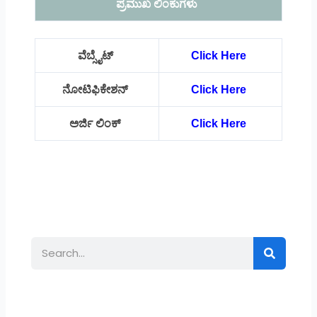
ಪ್ರಮುಖ ಲಿಂಕುಗಳು
ವೆಬ್ಸೈಟ್
Click Here
ನೋಟಿಫಿಕೇಶನ್
Click Here
ಅರ್ಜಿ ಲಿಂಕ್
Click Here
Search