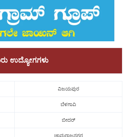
ಾವಾರು ಉದ್ಯೋಗಗಳು
ವಿಜಯಪುರ
ಬೆಳಗಾವಿ
ಬೀದರ್
ಚಾಮರಾಜನಗರ