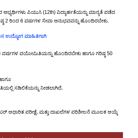
ವ ಅಭ್ಯರ್ಥಿಗಳು ಪಿಯುಸಿ (12th) ವಿದ್ಯಾರ್ಹತೆಯನ್ನು ಮಾನ್ಯತೆ ಪಡೆದ
ಕನಿಷ್ಠ 2 ರಿಂದ 6 ವರ್ಷಗಳ ಸೇವಾ ಅನುಭವವನ್ನು ಹೊಂದಿರಬೇಕು.
 ಹೊಸ ಉದ್ಯೋಗ ಮಾಹಿತಿಗಾಗಿ
ಿಷ್ಠ 18 ವರ್ಷಗಳ ವಯೋಮಿತಿಯನ್ನು ಹೊಂದಿರಬೇಕು ಹಾಗೂ ಗರಿಷ್ಠ 50
ು ಹಾಗೂ
ಯಲ್ಲಿ ಸಡಿಲಿಕೆಯನ್ನು ನೀಡಲಾಗಿದೆ.
ಂಪ್ಯೂಟರ್ ಆಧಾರಿತ ಪರೀಕ್ಷೆ, ಮತ್ತು ದಾಖಲೆಗಳ ಪರಿಶೀಲನೆ ಮೂಲಕ ಆಯ್ಕೆ