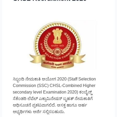
ಸಿಬ್ಬಂದಿ ನೇಮಕಾತಿ ಆಯೋಗ 2020 (Staff Selection
Commission (SSC) CHSL-Combined Higher
secondary level Examination 2020) ಕಂಬೈನ್ಡ್
ಸೆಕೆಂಡರಿ ಲೆವೆಲ್ ಎಕ್ಸಾಮಿನೇಷನ್ ಬೃಹತ್ ನೇಮಕಾತಿಗೆ
ಅಧಿಸೂಚನೆ ಪ್ರಕಟವಾಗಲಿದೆ. ಆಸಕ್ತ ಹಾಗೂ ಅರ್ಹ
ಅಭ್ಯರ್ಥಿಗಳು ಅರ್ಜಿ ಸಲ್ಲಿಸಬಹುದು.