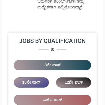
ಓದುಗರಿಗೆ ತಲುಪಿಸುವುದೇ ತಮ್ಮ
ಉದ್ದೇಶವಾಗಿ ಇಟ್ಟುಕೊಂಡಿದ್ದಾರೆ.
JOBS BY QUALIFICATION
8ನೇ ಪಾಸ್
10ನೇ ಪಾಸ್
12ನೇ ಪಾಸ್
ಐಟಿಐ ಪಾಸ್