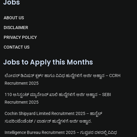
Jobs
l
a
c
u
e
t
e
t
g
s
b
u
r
a
o
b
ABOUT US
a
p
o
e
m
p
k
DISCLAIMER
PRIVACY POLICY
CONTACT US
Jobs to Apply this Months
ಲೋವರ್ ಡಿವಿಷನ್ ಕ್ಲರ್ಕ್ ಹಾಗೂ ವಿವಿಧ ಹುದ್ದೆಗಳಿಗೆ ಅರ್ಜಿ ಅಹ್ವಾನ – CCRH
Recruitment 2025
110 ಅಸಿಸ್ಟಂಟ್ ಮ್ಯಾನೇಜರ್ ಖಾಲಿ ಹುದ್ದೆಗಳಿಗೆ ಅರ್ಜಿ ಅಹ್ವಾನ – SEBI
Recruitment 2025
Cochin Shipyard Limited Recruitment 2025 – ಹಾಸ್ಟೆಲ್
ಸುಪರಿಂಟೆಂಡೆಂಟ್ / ವಾರ್ಡನ್ ಹುದ್ದೆಗಳಿಗೆ ಅರ್ಜಿ ಅಹ್ವಾನ.
Intelligence Bureau Recruitment 2025 – ಗುಪ್ತಚರ ದಳದಲ್ಲಿ ವಿವಿಧ