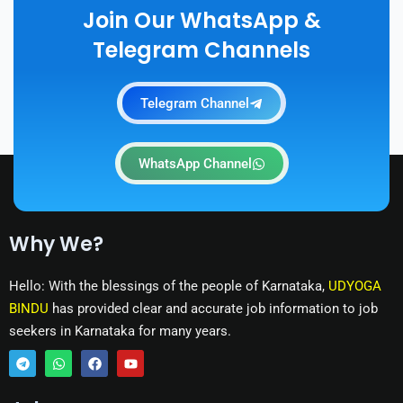
Join Our WhatsApp &
Telegram Channels
Telegram Channel
WhatsApp Channel
Why We?
Hello: With the blessings of the people of Karnataka,
UDYOGA
BINDU
has provided clear and accurate job information to job
seekers in Karnataka for many years.
T
W
F
Y
e
h
a
o