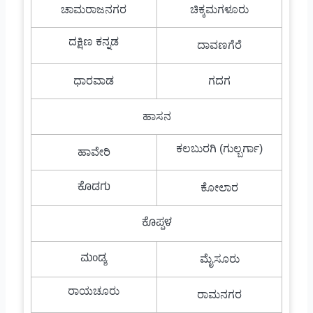
ಚಾಮರಾಜನಗರ
ಚಿಕ್ಕಮಗಳೂರು
ದಕ್ಷಿಣ ಕನ್ನಡ
ದಾವಣಗೆರೆ
ಧಾರವಾಡ
ಗದಗ
ಹಾಸನ
ಕಲಬುರಗಿ (ಗುಲ್ಬರ್ಗಾ)
ಹಾವೇರಿ
ಕೊಡಗು
ಕೋಲಾರ
ಕೊಪ್ಪಳ
ಮಂಡ್ಯ
ಮೈಸೂರು
ರಾಯಚೂರು
ರಾಮನಗರ