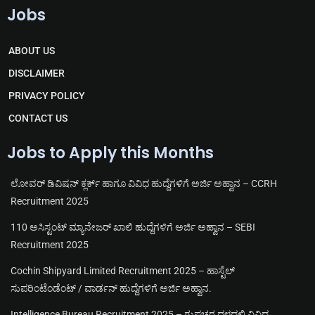
e
h
a
o
Jobs
l
a
c
u
e
t
e
t
g
s
b
u
r
a
o
b
ABOUT US
a
p
o
e
m
p
k
DISCLAIMER
PRIVACY POLICY
CONTACT US
Jobs to Apply this Months
ಲೋವರ್ ಡಿವಿಷನ್ ಕ್ಲರ್ಕ್ ಹಾಗೂ ವಿವಿಧ ಹುದ್ದೆಗಳಿಗೆ ಅರ್ಜಿ ಅಹ್ವಾನ – CCRH
Recruitment 2025
110 ಅಸಿಸ್ಟಂಟ್ ಮ್ಯಾನೇಜರ್ ಖಾಲಿ ಹುದ್ದೆಗಳಿಗೆ ಅರ್ಜಿ ಅಹ್ವಾನ – SEBI
Recruitment 2025
Cochin Shipyard Limited Recruitment 2025 – ಹಾಸ್ಟೆಲ್
ಸುಪರಿಂಟೆಂಡೆಂಟ್ / ವಾರ್ಡನ್ ಹುದ್ದೆಗಳಿಗೆ ಅರ್ಜಿ ಅಹ್ವಾನ.
Intelligence Bureau Recruitment 2025 – ಗುಪ್ತಚರ ದಳದಲ್ಲಿ ವಿವಿಧ