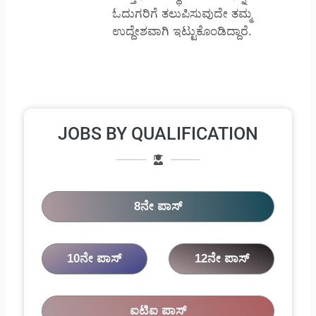
ಓದುಗರಿಗೆ ತಲುಪಿಸುವುದೇ ತಮ್ಮ
ಉದ್ದೇಶವಾಗಿ ಇಟ್ಟುಕೊಂಡಿದ್ದಾರೆ.
JOBS BY QUALIFICATION
8ನೇ ಪಾಸ್
10ನೇ ಪಾಸ್
12ನೇ ಪಾಸ್
ಐಟಿಐ ಪಾಸ್