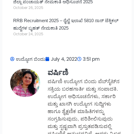
ಜಿಲ್ಲಾ ಪಂಚಾಯತ್ ನೇಮಕಾತಿ ಅಧಿಸೂಚನೆ 2025
October 26, 2025
RRB Recruitment 2025 – ರೈಲ್ವೆ ಇಲಾಖೆ 5810 ನಾನ್ ಟೆಕ್ನಿಕಲ್
ಹುದ್ದೆಗಳ ಬೃಹತ್ ನೇಮಕಾತಿ 2025
October 24, 2025
ಉದ್ಯೋಗ ಬಿಂದು
July 4, 2022
3:51 pm
ವರ್ಷಿಣಿ
ವರ್ಷಿಣಿ ಉದ್ಯೋಗ ಬಿಂದು ವೆಬ್‌ಸೈಟ್‌ನ
ಸಕ್ರಿಯ ಬರಹಗಾರ್ತಿ ಮತ್ತು ಸಂಪಾದಕಿ.
ಉದ್ಯೋಗ ಅಧಿಸೂಚನೆಗಳು, ಸರ್ಕಾರಿ
ಮತ್ತು ಖಾಸಗಿ ಉದ್ಯೋಗ ಸುದ್ದಿಗಳು
ಹಾಗೂ ಶೈಕ್ಷಣಿಕ ಮಾಹಿತಿಗಳನ್ನು
ಸಂಗ್ರಹಿಸುವುದು, ಪರಿಶೀಲಿಸುವುದು
ಮತ್ತು ಸ್ಪಷ್ಟವಾಗಿ ಪ್ರಸ್ತುತಪಡಿಸುವಲ್ಲಿ
ವರ್ಷಿಣಿಗೆ ಅನುಭವವಿದೆ. ಅವರು ನಿಖರ