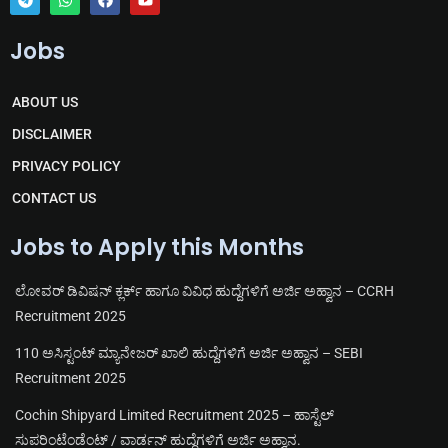
T
W
F
Y
e
h
a
o
Jobs
l
a
c
u
e
t
e
t
g
s
b
u
r
a
o
b
ABOUT US
a
p
o
e
m
p
k
DISCLAIMER
PRIVACY POLICY
CONTACT US
Jobs to Apply this Months
ಲೋವರ್ ಡಿವಿಷನ್ ಕ್ಲರ್ಕ್ ಹಾಗೂ ವಿವಿಧ ಹುದ್ದೆಗಳಿಗೆ ಅರ್ಜಿ ಅಹ್ವಾನ – CCRH
Recruitment 2025
110 ಅಸಿಸ್ಟಂಟ್ ಮ್ಯಾನೇಜರ್ ಖಾಲಿ ಹುದ್ದೆಗಳಿಗೆ ಅರ್ಜಿ ಅಹ್ವಾನ – SEBI
Recruitment 2025
Cochin Shipyard Limited Recruitment 2025 – ಹಾಸ್ಟೆಲ್
ಸುಪರಿಂಟೆಂಡೆಂಟ್ / ವಾರ್ಡನ್ ಹುದ್ದೆಗಳಿಗೆ ಅರ್ಜಿ ಅಹ್ವಾನ.