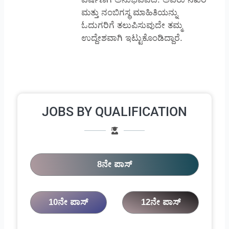
ಮತ್ತು ನಂಬಿಗಸ್ಥ ಮಾಹಿತಿಯನ್ನು
ಓದುಗರಿಗೆ ತಲುಪಿಸುವುದೇ ತಮ್ಮ
ಉದ್ದೇಶವಾಗಿ ಇಟ್ಟುಕೊಂಡಿದ್ದಾರೆ.
JOBS BY QUALIFICATION
8ನೇ ಪಾಸ್
10ನೇ ಪಾಸ್
12ನೇ ಪಾಸ್