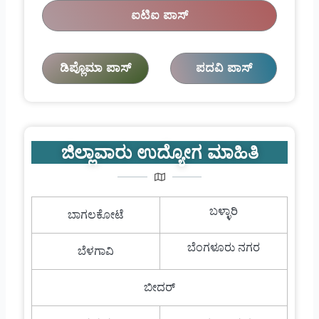
ಐಟಿಐ ಪಾಸ್
ಡಿಪ್ಲೊಮಾ ಪಾಸ್
ಪದವಿ ಪಾಸ್
ಜಿಲ್ಲಾವಾರು ಉದ್ಯೋಗ ಮಾಹಿತಿ
ಬಳ್ಳಾರಿ
ಬಾಗಲಕೋಟೆ
ಬೆಂಗಳೂರು ನಗರ
ಬೆಳಗಾವಿ
ಬೀದರ್