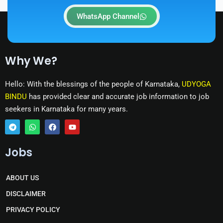
WhatsApp Channel
Why We?
Hello: With the blessings of the people of Karnataka,
UDYOGA
BINDU
has provided clear and accurate job information to job
seekers in Karnataka for many years.
T
W
F
Y
e
h
a
o
Jobs
l
a
c
u
e
t
e
t
g
s
b
u
r
a
o
b
ABOUT US
a
p
o
e
m
p
k
DISCLAIMER
PRIVACY POLICY