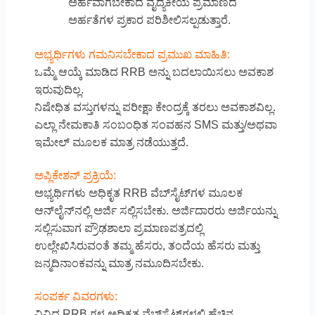
ಅರ್ಹವಾಗಬೇಕಾದ ವೈದ್ಯಕೀಯ ಪ್ರಮಾಣದ
ಅರ್ಹತೆಗಳ ಪ್ರಕಾರ ಪರಿಶೀಲಿಸಲ್ಪಡುತ್ತಾರೆ.
ಅಭ್ಯರ್ಥಿಗಳು ಗಮನಿಸಬೇಕಾದ ಪ್ರಮುಖ ಮಾಹಿತಿ:
ಒಮ್ಮೆ ಆಯ್ಕೆ ಮಾಡಿದ RRB ಅನ್ನು ಬದಲಾಯಿಸಲು ಅವಕಾಶ
ಇರುವುದಿಲ್ಲ.
ನಿಷೇಧಿತ ವಸ್ತುಗಳನ್ನು ಪರೀಕ್ಷಾ ಕೇಂದ್ರಕ್ಕೆ ತರಲು ಅವಕಾಶವಿಲ್ಲ.
ಎಲ್ಲಾ ನೇಮಕಾತಿ ಸಂಬಂಧಿತ ಸಂವಹನ SMS ಮತ್ತು/ಅಥವಾ
ಇಮೇಲ್ ಮೂಲಕ ಮಾತ್ರ ನಡೆಯುತ್ತದೆ.
ಅಪ್ಲಿಕೇಶನ್ ಪ್ರಕ್ರಿಯೆ:
ಅಭ್ಯರ್ಥಿಗಳು ಅಧಿಕೃತ RRB ವೆಬ್‌ಸೈಟ್‌ಗಳ ಮೂಲಕ
ಆನ್‌ಲೈನ್‌ನಲ್ಲಿ ಅರ್ಜಿ ಸಲ್ಲಿಸಬೇಕು. ಅರ್ಜಿದಾರರು ಅರ್ಜಿಯನ್ನು
ಸಲ್ಲಿಸುವಾಗ ಪ್ರೌಢಶಾಲಾ ಪ್ರಮಾಣಪತ್ರದಲ್ಲಿ
ಉಲ್ಲೇಖಿಸಿರುವಂತೆ ತಮ್ಮ ಹೆಸರು, ತಂದೆಯ ಹೆಸರು ಮತ್ತು
ಜನ್ಮದಿನಾಂಕವನ್ನು ಮಾತ್ರ ನಮೂದಿಸಬೇಕು.
ಸಂಪರ್ಕ ವಿವರಗಳು:
ವಿವಿಧ RRB ಗಳ ಅಧಿಕೃತ ವೆಬ್‌ಸೈಟ್‌ಗಳಲ್ಲಿ ಹೆಚ್ಚಿನ