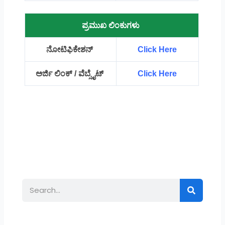
ಪ್ರಮುಖ ಲಿಂಕುಗಳು
ನೋಟಿಫಿಕೇಶನ್
Click Here
ಅರ್ಜಿ ಲಿಂಕ್ / ವೆಬ್ಸೈಟ್
Click Here
Search