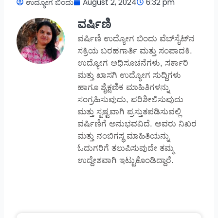
ಉದ್ಯೋಗ ಬಿಂದು
August 2, 2024
6:32 pm
ವರ್ಷಿಣಿ
ವರ್ಷಿಣಿ ಉದ್ಯೋಗ ಬಿಂದು ವೆಬ್‌ಸೈಟ್‌ನ
ಸಕ್ರಿಯ ಬರಹಗಾರ್ತಿ ಮತ್ತು ಸಂಪಾದಕಿ.
ಉದ್ಯೋಗ ಅಧಿಸೂಚನೆಗಳು, ಸರ್ಕಾರಿ
ಮತ್ತು ಖಾಸಗಿ ಉದ್ಯೋಗ ಸುದ್ದಿಗಳು
ಹಾಗೂ ಶೈಕ್ಷಣಿಕ ಮಾಹಿತಿಗಳನ್ನು
ಸಂಗ್ರಹಿಸುವುದು, ಪರಿಶೀಲಿಸುವುದು
ಮತ್ತು ಸ್ಪಷ್ಟವಾಗಿ ಪ್ರಸ್ತುತಪಡಿಸುವಲ್ಲಿ
ವರ್ಷಿಣಿಗೆ ಅನುಭವವಿದೆ. ಅವರು ನಿಖರ
ಮತ್ತು ನಂಬಿಗಸ್ಥ ಮಾಹಿತಿಯನ್ನು
ಓದುಗರಿಗೆ ತಲುಪಿಸುವುದೇ ತಮ್ಮ
ಉದ್ದೇಶವಾಗಿ ಇಟ್ಟುಕೊಂಡಿದ್ದಾರೆ.