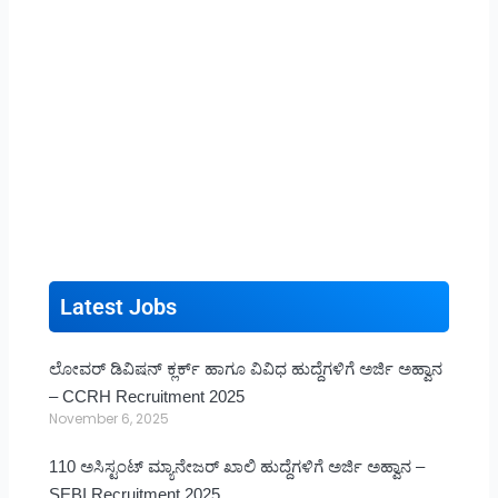
Latest Jobs
ಲೋವರ್ ಡಿವಿಷನ್ ಕ್ಲರ್ಕ್ ಹಾಗೂ ವಿವಿಧ ಹುದ್ದೆಗಳಿಗೆ ಅರ್ಜಿ ಅಹ್ವಾನ
– CCRH Recruitment 2025
November 6, 2025
110 ಅಸಿಸ್ಟಂಟ್ ಮ್ಯಾನೇಜರ್ ಖಾಲಿ ಹುದ್ದೆಗಳಿಗೆ ಅರ್ಜಿ ಅಹ್ವಾನ –
SEBI Recruitment 2025