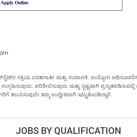
Apply Online
7 pm
್‌ಸೈಟ್‌ನ ಸಕ್ರಿಯ ಬರಹಗಾರ್ತಿ ಮತ್ತು ಸಂಪಾದಕಿ. ಉದ್ಯೋಗ ಅಧಿಸೂಚನೆಗಳ
 ಸಂಗ್ರಹಿಸುವುದು, ಪರಿಶೀಲಿಸುವುದು ಮತ್ತು ಸ್ಪಷ್ಟವಾಗಿ ಪ್ರಸ್ತುತಪಡಿಸುವಲ
ರಿಗೆ ತಲುಪಿಸುವುದೇ ತಮ್ಮ ಉದ್ದೇಶವಾಗಿ ಇಟ್ಟುಕೊಂಡಿದ್ದಾರೆ.
JOBS BY QUALIFICATION