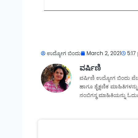
ಉದ್ಯೋಗ ಬಿಂದು
March 2, 2021
5:1
ವರ್ಷಿಣಿ
ವರ್ಷಿಣಿ ಉದ್ಯೋಗ ಬಿಂದು ವೆಬ
ಹಾಗೂ ಶೈಕ್ಷಣಿಕ ಮಾಹಿತಿಗಳನ್ನು
ನಂಬಿಗಸ್ಥ ಮಾಹಿತಿಯನ್ನು ಓದುಗ