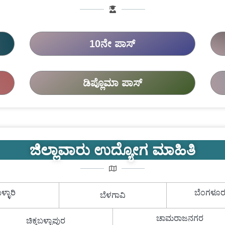
10ನೇ ಪಾಸ್
ಡಿಪ್ಲೊಮಾ ಪಾಸ್
ಜಿಲ್ಲಾವಾರು ಉದ್ಯೋಗ ಮಾಹಿತಿ
ಳ್ಳಾರಿ
ಬೆಂಗಳೂರ
ಬೆಳಗಾವಿ
ಚಾಮರಾಜನಗರ
ಚಿಕ್ಕಬಳ್ಳಾಪುರ