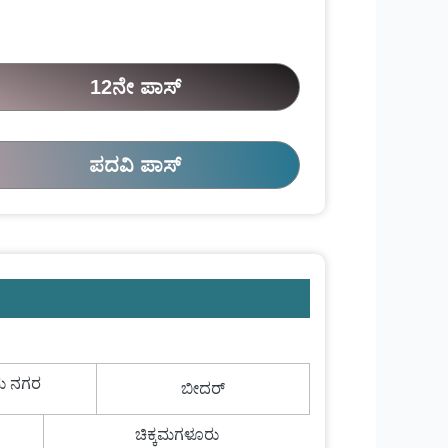
12ನೇ ಪಾಸ್
ಪದವಿ ಪಾಸ್
ು ನಗರ
ಬೀದರ್
ಚಿಕ್ಕಮಗಳೂರು