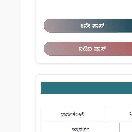
8ನೇ ಪಾಸ್
ಐಟಿಐ ಪಾಸ್
ಬ
ಬಾಗಲಕೋಟೆ
ಚಿತ್ರದುರ್ಗ